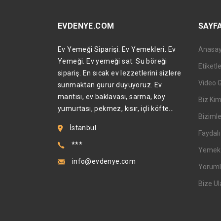
EVDENYE.COM
SAYF
Ev Yemeği Siparişi. Ev Yemekleri. Ev
Anasa
Yemeği. Ev yemeği sat. Su böreği
Etiketl
sipariş. En sıcak ev lezzetlerini sizlere
Video 
sunmaktan gurur duyuyoruz. Ev
mantısı, ev baklavası, sarma, köy
Biz Kim
yumurtası, pekmez, kısır, içli köfte...
Bizimle
İstanbul
Faydalı 
***
Yemek T
info@evdenye.com
Yoruml
Bize Ul