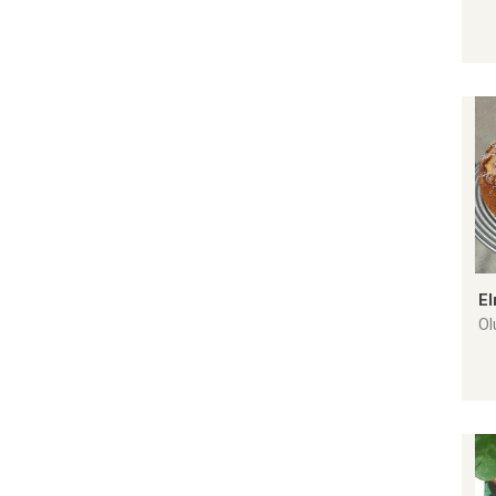
El
Ol