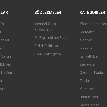
ALAR
SÖZLEŞMELER
KATEGORILER
yfa
Mesafeli Satış
Yöresel Lezzetler
Sözleşmesi
er
Sarmalar
Ön Bilgilendirme Formu
Gönder
Mantılar
Gizlilik Politikası
iz?
Börekler
Üyelik Sözleşmesi
 Çalışın
Kahvaltılıklar
Bilgiler
Baklavalar
arifleri
Özel Gün Pastalar
ar
Tatlılar
aşın
Kurabiyeler
Hamur İşleri
Salata-Meze