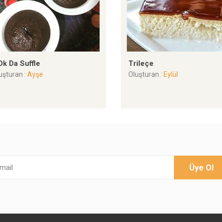
Dk Da Suffle
Trileçe
uşturan :
Ayşe
Oluşturan :
Eylül
Üye Ol