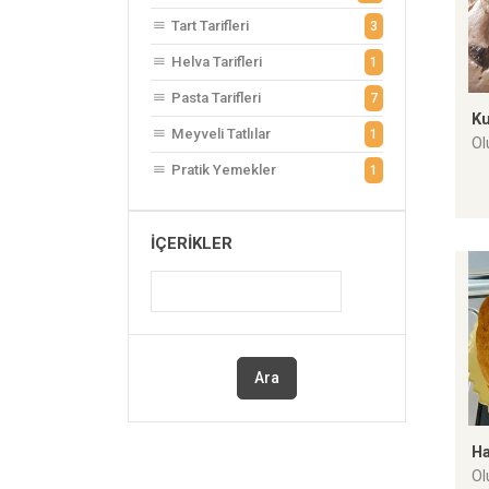
Tart Tarifleri
3
Helva Tarifleri
1
Pasta Tarifleri
7
Ku
Meyveli Tatlılar
1
Ol
Pratik Yemekler
1
İÇERIKLER
Ara
Ha
Ol