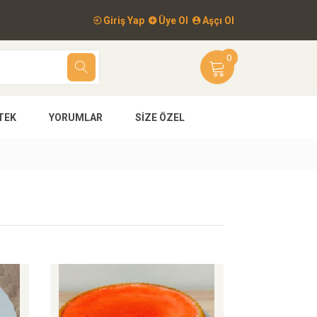
Giriş Yap
Üye Ol
Aşçı Ol
0
TEK
YORUMLAR
SIZE ÖZEL