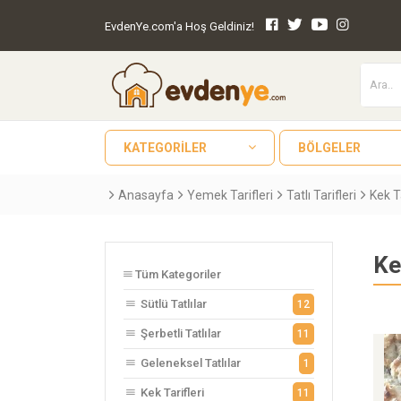
EvdenYe.com'a Hoş Geldiniz!
KATEGORILER
BÖLGELER
Anasayfa
Yemek Tarifleri
Tatlı Tarifleri
Kek Ta
Ke
Tüm Kategoriler
Sütlü Tatlılar
12
Şerbetli Tatlılar
11
Geleneksel Tatlılar
1
Kek Tarifleri
11