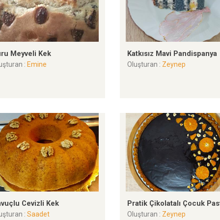
ru Meyveli Kek
Katkısız Mavi Pandispanya
uşturan :
Emine
Oluşturan :
Zeynep
vuçlu Cevizli Kek
Pratik Çikolatalı Çocuk Pas
uşturan :
Saadet
Oluşturan :
Zeynep