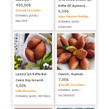
450,00
₺
Köfte (El Açması)...
Gizemli Lezzetler...
6,50
₺
İSTANBUL (ASYA) /
Ayşe Hanımın Mutfağı...
MALTEPE
İSTANBUL (AVR) /
ESENYURT
Lezziz İçli Köfte Bol
Cevizli , Kıymalı...
7,00
₺
Ceviz Dışı İncecik...
5,00
₺
@keyifli_lezzetlerr...
İSTANBUL (AVR) /
İclikoftesarma...
SULTANGAZİ
İSTANBUL (AVR) / BEYOĞLU