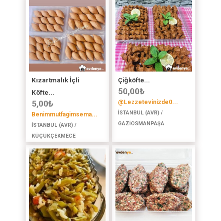
Kızartmalık İçli
Çiğköfte...
50,00
₺
Köfte...
5,00
₺
@Lezzetevinizde0...
İSTANBUL (AVR) /
Benimmutfagimsema...
GAZİOSMANPAŞA
İSTANBUL (AVR) /
KÜÇÜKÇEKMECE