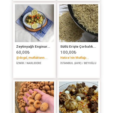
Zeytinyağlı Enginar...
Sütlü Erişte Çorbalık...
60,00
₺
100,00
₺
@dogal_mutfaktann...
Hatice’nin Mutfağı...
İZMİR / NARLIDERE
İSTANBUL (AVR) / BEYOĞLU