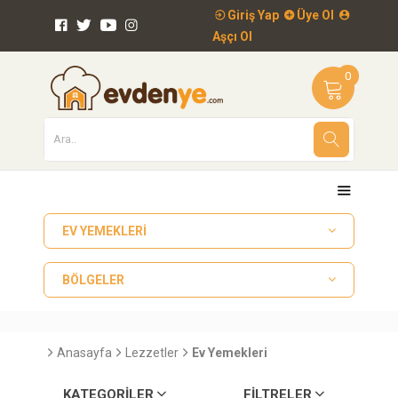
Giriş Yap
Üye Ol
Aşçı Ol
0
EV YEMEKLERI
BÖLGELER
Anasayfa
Lezzetler
Ev Yemekleri
KATEGORILER
FILTRELER