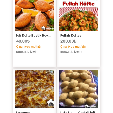
Icli Kofte Büyük Boy...
Fellah Koftesi...
40,00
₺
200,00
₺
Çınarikos mutfağı...
Çınarikos mutfağı...
KOCAELİ / İZMİT
KOCAELİ / İZMİT
Lazanya...
Urfa Usulü Cevizli İçli