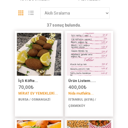
37 sonuç bulundu.
İçli Köfte...
Ürün Listem.....
70,00
₺
400,00
₺
MİRAT EV YEMEKLERİ...
Nida mutfakta...
BURSA / OSMANGAZİ
İSTANBUL (ASYA) /
ÇEKMEKÖY