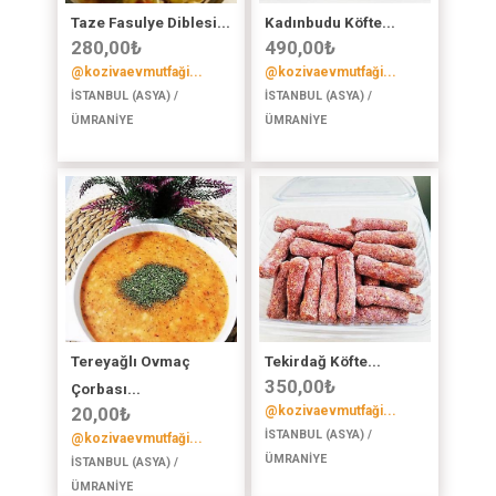
Taze Fasulye Diblesi...
Kadınbudu Köfte...
280,00
₺
490,00
₺
@kozivaevmutfaği...
@kozivaevmutfaği...
İSTANBUL (ASYA) /
İSTANBUL (ASYA) /
ÜMRANİYE
ÜMRANİYE
Tereyağlı Ovmaç
Tekirdağ Köfte...
350,00
₺
Çorbası...
20,00
₺
@kozivaevmutfaği...
İSTANBUL (ASYA) /
@kozivaevmutfaği...
ÜMRANİYE
İSTANBUL (ASYA) /
ÜMRANİYE