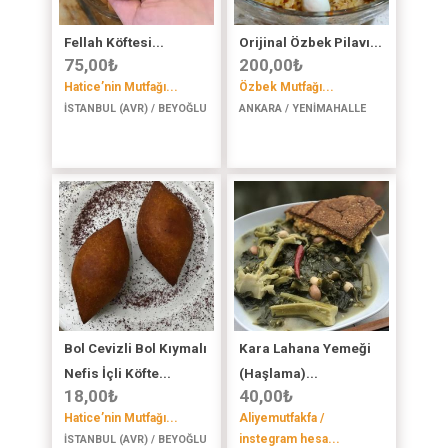
Fellah Köftesi...
Orijinal Özbek Pilavı...
75,00
₺
200,00
₺
Hatice’nin Mutfağı...
Özbek Mutfağı...
İSTANBUL (AVR) / BEYOĞLU
ANKARA / YENİMAHALLE
Bol Cevizli Bol Kıymalı
Kara Lahana Yemeği
Nefis İçli Köfte...
(Haşlama)...
18,00
₺
40,00
₺
Hatice’nin Mutfağı...
Aliyemutfakfa /
instegram hesa...
İSTANBUL (AVR) / BEYOĞLU