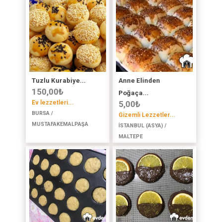
Tuzlu Kurabiye...
Anne Elinden
150,00
₺
Poğaça...
Ev lezzetleri...
5,00
₺
BURSA /
Gizemli Lezzetler...
MUSTAFAKEMALPAŞA
İSTANBUL (ASYA) /
MALTEPE