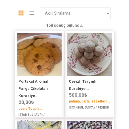
168 sonuç bulundu.
Portakal Aromalı
Cevizli Tarçınlı
Parça Çikolatalı
Kurabiye...
500,00
₺
Kurabiye...
20,00
₺
pelinin_parti_lezzetleri...
İSTANBUL (ASYA) / PENDİK
Lea s Touch...
İSTANBUL (AVR) /
BAŞAKŞEHİR