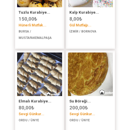
Tuzlu Kurabiye...
Kalp Kurabiye...
150,00
₺
8,00
₺
Hünerli Mutfak...
Gül Mutfağı...
BURSA /
İZMİR / BORNOVA
MUSTAFAKEMALPAŞA
Elmalı Kurabiye...
Su Böreği...
80,00
₺
200,00
₺
Sevgi Günkur...
Sevgi Günkur...
ORDU / ÜNYE
ORDU / ÜNYE