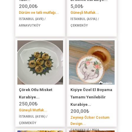
200,00
₺
5,00
₺
Dürüm ve tatlı mutfağı...
Güneşli Mutfak...
İSTANBUL (AVR) /
İSTANBUL (ASYA) /
ARNAVUTKÖY
ÇEKMEKÖY
Çörek Otlu Misket
Kişiye Özel El Boyama
Kurabiye...
Tamamı Yenilebilir
250,00
₺
Kurabiye...
Güneşli Mutfak...
200,00
₺
İSTANBUL (ASYA) /
Zeynep Özker Costum
ÇEKMEKÖY
Design...
ÇANAKKALE / BİGA