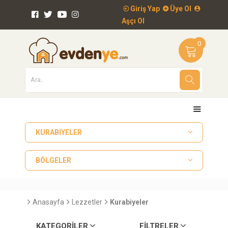
Giriş Yap
Üye Ol
Aşçı Ol
0
KURABIYELER
BÖLGELER
Anasayfa
Lezzetler
Kurabiyeler
KATEGORILER
FILTRELER