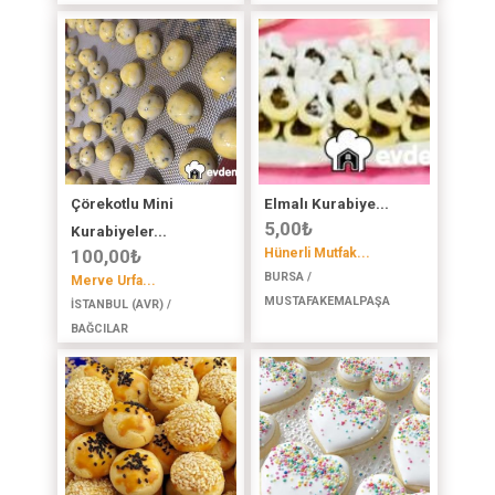
Çörekotlu Mini
Elmalı Kurabiye...
5,00
₺
Kurabiyeler...
100,00
₺
Hünerli Mutfak...
BURSA /
Merve Urfa...
MUSTAFAKEMALPAŞA
İSTANBUL (AVR) /
BAĞCILAR