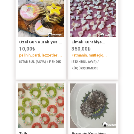
Özel Gün Kurabiyesi...
Elmalı Kurabiye...
10,00
₺
350,00
₺
pelinin_parti_lezzetleri...
Fatmanin_mutfagiq...
İSTANBUL (ASYA) / PENDİK
İSTANBUL (AVR) /
KÜÇÜKÇEKMECE
Tatlı...
Brownie Kurabiye...