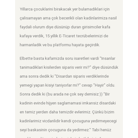
Yillarca çocuklarini birakacak yer bulamadiklari için
çalisamayan ama çok becerikli olan kadinlarimiza nasil
faydali olurum diye düsünüp duran girisimciler kafa
kafaya verdik, 15 yillik E-Ticaret tecrübelerimizi de
harmanladik ve bu platformu hayata geçirdik.
Elbette basta kafamizda soru isaretleri vardi "Insanlar
tanimadiklari kisilerden siparis verir mi?" diye düsündük
ama sonra dedik ki "Disardan siparis verdiklerinde
yemegi yapan kisiyi taniyorlar mi?" cevap "Hayir" oldu.
Sonra dedik ki (bu arada ne çok sey demisiz:)) "Bir
kadinin evinde hijyen saglamamasi imkansiz disardaki
en temiz yerden daha temizdir evlerimiz. Çünkü bizim
kadinlarimiz vicdanlidir kendi çocuguna yedirmeyecegi
seyi baskasinin çocuguna da yedirmez." Tabi henüz