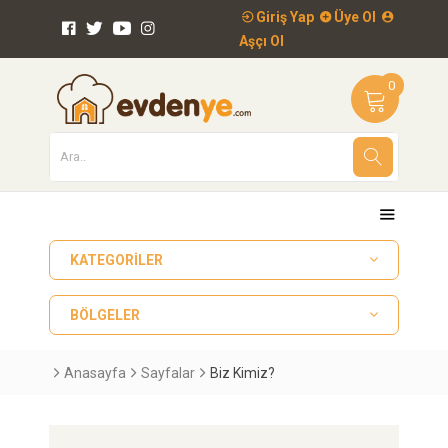
Giriş Yap
Üye Ol
Aşçı Ol
0
KATEGORILER
BÖLGELER
Anasayfa
Sayfalar
Biz Kimiz?