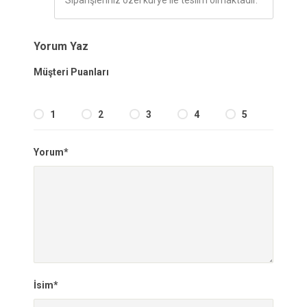
Siparişleriniz özel kurye ile teslim olmaktadır.
Yorum Yaz
Müşteri Puanları
1
2
3
4
5
Yorum*
İsim*