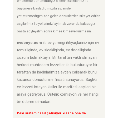
emekleme dönemindeyiz sizlerin katkilariniz ile
büyümeye basladigimizda siparisleri
yetistiremedigimizde gelen dönüslerden sikayet edilen
asçilarimiz ile yollarimizi ayirmak zorunda kalacagiz
basta söyleyelim sonra kimse kimseye kirilmasin.
evdenye.com
ile ev yemegi ihtiyaçlariniz için ev
temizliginde, ev sicakliginda, ev dogalliginda
çözüm bulmaktayiz. Bir taraftan vakti olmayan
herkesi muhtesem lezzetler ile bulusturuyor bir
taraftan da kadinlarimiza evden çalisarak bunu
kazanca dönüstürme firsati sunuyoruz. Saglikli
ev lezzeti isteyen kisiler ile marifetli asçilari bir
araya getiriyoruz. Üstelik komisyon ve her hangi
bir ödeme olmadan.
Peki sistem nasil çalisiyor kisaca ona da