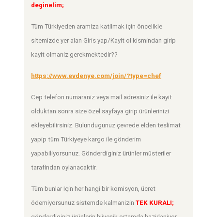
deginelim;
Tüm Türkiyeden aramiza katilmak için öncelikle
sitemizde yer alan Giris yap/Kayit ol kismindan girip
kayit olmaniz gerekmektedir??
https://www.evdenye.com/join/?type=chef
Cep telefon numaraniz veya mail adresiniz ile kayit
olduktan sonra size özel sayfaya girip ürünlerinizi
ekleyebilirsiniz. Bulundugunuz çevrede elden teslimat
yapip tüm Türkiyeye kargo ile gönderim
yapabiliyorsunuz. Gönderdiginiz ürünler müsteriler
tarafindan oylanacaktir.
Tüm bunlar Için her hangi bir komisyon, ücret
ödemiyorsunuz sistemde kalmanizin
TEK KURALI;
gönderdiginiz ürünlerin hijyenik ortamda hazirlaniyor