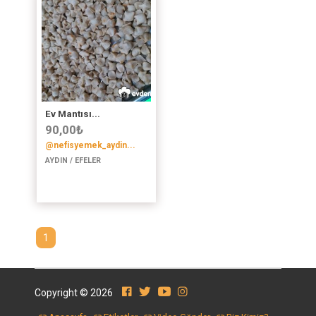
Ev Mantısı...
90,00
₺
@nefisyemek_aydin...
AYDIN / EFELER
1
Copyright © 2026