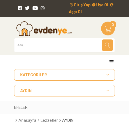
Giriş Yap
Üye Ol
Aşçı Ol
0
KATEGORILER
AYDIN
EFELER
Anasayfa
Lezzetler
AYDIN