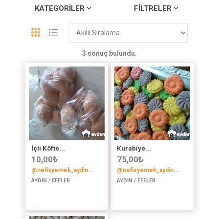
KATEGORILER
FILTRELER
3 sonuç bulundu.
İçli Köfte...
Kurabiye...
10,00
₺
75,00
₺
@nefisyemek_aydin...
@nefisyemek_aydin...
AYDIN / EFELER
AYDIN / EFELER