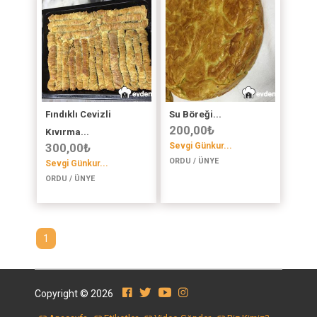
Fındıklı Cevizli
Su Böreği...
200,00
₺
Kıvırma...
300,00
₺
Sevgi Günkur...
ORDU / ÜNYE
Sevgi Günkur...
ORDU / ÜNYE
1
Copyright © 2026