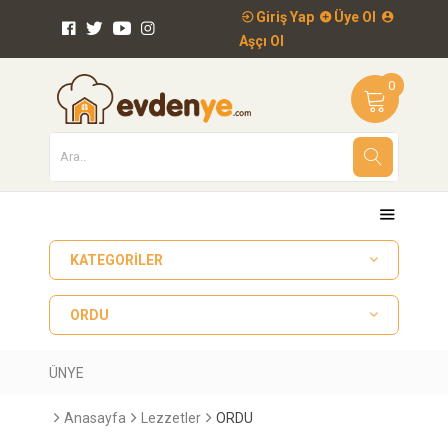
Giriş Yap
Üye Ol
Aşçı Ol
0
KATEGORILER
ORDU
ÜNYE
Anasayfa
Lezzetler
ORDU