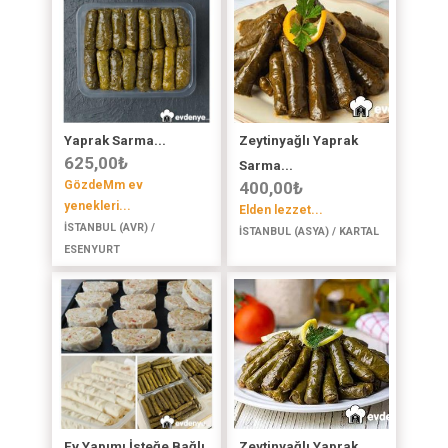
Yaprak Sarma...
Zeytinyağlı Yaprak
625,00
₺
Sarma...
GözdeMm ev
400,00
₺
yenekleri...
Elden lezzet...
İSTANBUL (AVR) /
İSTANBUL (ASYA) / KARTAL
ESENYURT
Ev Yapımı İsteğe Bağlı
Zeytinyağlı Yaprak