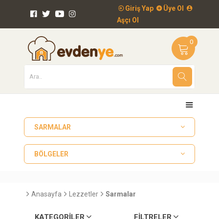
Giriş Yap
Üye Ol
Aşçı Ol
0
SARMALAR
BÖLGELER
Anasayfa
Lezzetler
Sarmalar
KATEGORILER
FILTRELER