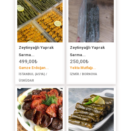
Zeytinyağlı Yaprak
Zeytinyağlı Yaprak
Sarma...
Sarma...
499,00
₺
250,00
₺
Gamze Erdoğan...
Yekta Mutfağı...
İSTANBUL (ASYA) /
İZMİR / BORNOVA
ÜSKÜDAR