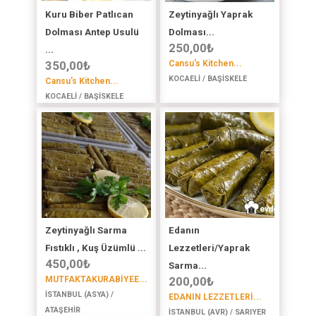
Kuru Biber Patlıcan
Zeytinyağlı Yaprak
Dolması Antep Usulü
Dolması...
250,00
₺
...
350,00
₺
Cansu's Kitchen...
KOCAELİ / BAŞİSKELE
Cansu's Kitchen...
KOCAELİ / BAŞİSKELE
Zeytinyağlı Sarma
Edanın
Fıstıklı , Kuş Üzümlü ...
Lezzetleri/Yaprak
450,00
₺
Sarma...
MUTFAKTAKURABİYEE...
200,00
₺
İSTANBUL (ASYA) /
EDANIN LEZZETLERİ...
ATAŞEHİR
İSTANBUL (AVR) / SARIYER