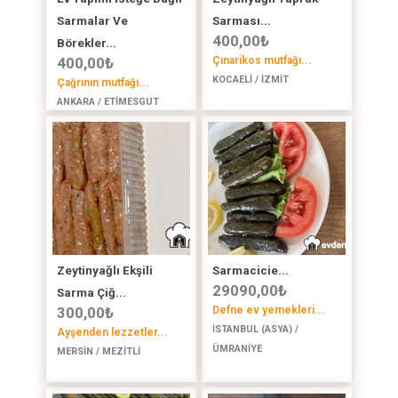
Sarmalar Ve
Sarması...
400,00
₺
Börekler...
400,00
₺
Çınarikos mutfağı...
KOCAELİ / İZMİT
Çağrının mutfağı...
ANKARA / ETİMESGUT
Zeytinyağlı Ekşili
Sarmacicie...
29090,00
₺
Sarma Çiğ...
300,00
₺
Defne ev yemekleri...
İSTANBUL (ASYA) /
Ayşenden lezzetler...
ÜMRANİYE
MERSİN / MEZİTLİ