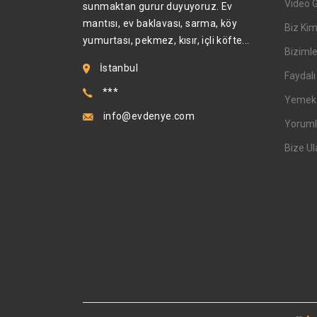
Video 
sunmaktan gurur duyuyoruz. Ev
mantısı, ev baklavası, sarma, köy
Biz Kim
yumurtası, pekmez, kısır, içli köfte...
Bizimle
İstanbul
Faydalı 
***
Yemek T
info@evdenye.com
Yoruml
Bize Ul