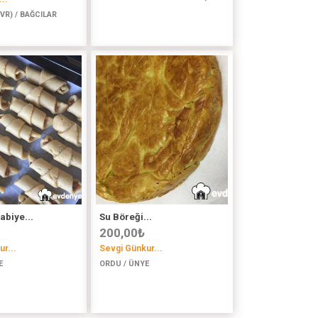
VR) / BAĞCILAR
abiye...
Su Böreği...
200,00
₺
r...
Sevgi Günkur...
E
ORDU / ÜNYE