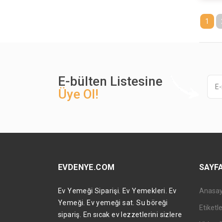
1
E-bülten Listesine
Üye Ol!
EVDENYE.COM
SAYF
Ev Yemeği Siparişi. Ev Yemekleri. Ev
Anasa
Yemeği. Ev yemeği sat. Su böreği
Etiketl
sipariş. En sıcak ev lezzetlerini sizlere