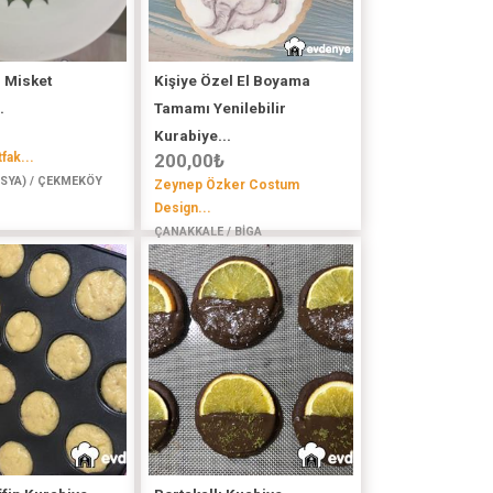
 Misket
Kişiye Özel El Boyama
.
Tamamı Yenilebilir
Kurabiye...
fak...
200,00
₺
ASYA) / ÇEKMEKÖY
Zeynep Özker Costum
Design...
ÇANAKKALE / BİGA