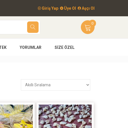
Giriş Yap
Üye Ol
Aşçı Ol
0
TEK
YORUMLAR
SIZE ÖZEL