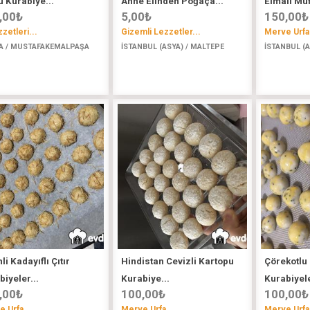
u Kurabiye...
Anne Elinden Poğaça...
Elmalı Muf
,00
₺
5,00
₺
150,00
₺
zzetleri...
Gizemli Lezzetler...
Merve Urfa.
A / MUSTAFAKEMALPAŞA
İSTANBUL (ASYA) / MALTEPE
İSTANBUL (A
li Kadayıflı Çıtır
Hindistan Cevizli Kartopu
Çörekotlu 
biyeler...
Kurabiye...
Kurabiyele
,00
₺
100,00
₺
100,00
₺
 Urfa...
Merve Urfa...
Merve Urfa.