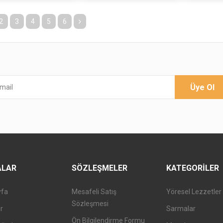
2
3
4
5
6
Üye Ol
ALAR
SÖZLEŞMELER
KATEGORILER
yfa
Mesafeli Satış
Yöresel Lezzetler
Sözleşmesi
er
Sarmalar
Ön Bilgilendirme Formu