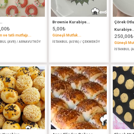
..
Brownie Kurabiye...
Çörek Otlu
,00
₺
5,00
₺
Kurabiye..
 ve tatlı mutfağı...
Güneşli Mutfak...
250,00
₺
BUL (AVR) / ARNAVUTKÖY
İSTANBUL (ASYA) / ÇEKMEKÖY
Güneşli Mut
İSTANBUL (