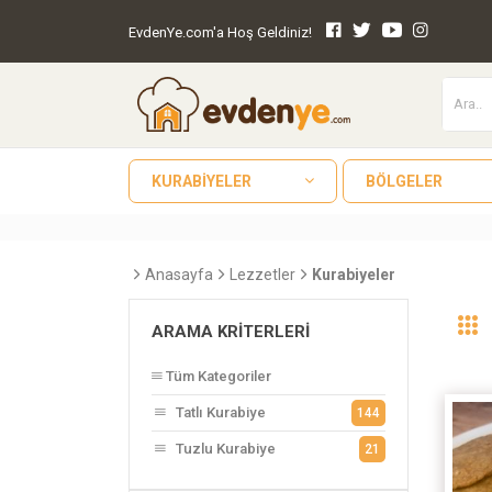
EvdenYe.com'a Hoş Geldiniz!
KURABIYELER
BÖLGELER
Anasayfa
Lezzetler
Kurabiyeler
ARAMA KRITERLERI
Tüm Kategoriler
Tatlı Kurabiye
144
Tuzlu Kurabiye
21