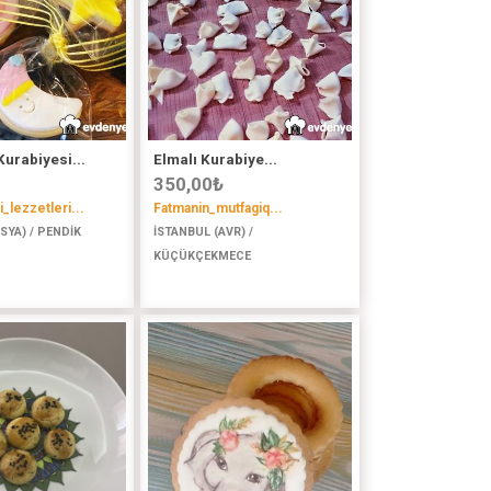
urabiyesi...
Elmalı Kurabiye...
350,00
₺
i_lezzetleri...
Fatmanin_mutfagiq...
SYA) / PENDİK
İSTANBUL (AVR) /
KÜÇÜKÇEKMECE