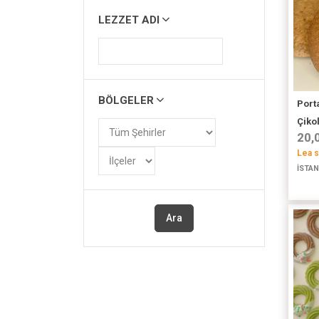
LEZZET ADI
BÖLGELER
Port
Çikol
20,
Lea s
İSTAN
Ara