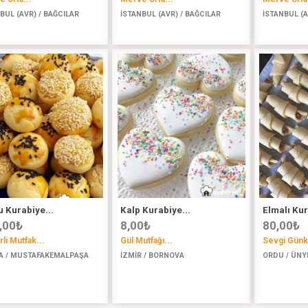
BUL (AVR) / BAĞCILAR
İSTANBUL (AVR) / BAĞCILAR
İSTANBUL (A
u Kurabiye...
Kalp Kurabiye...
Elmalı Kur
,00
₺
8,00
₺
80,00
₺
li Mutfak...
Gül Mutfağı...
Sevgi Günku
A / MUSTAFAKEMALPAŞA
İZMİR / BORNOVA
ORDU / ÜNY