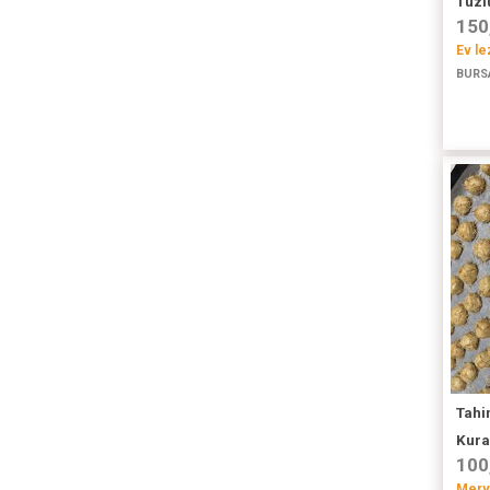
Tuzl
150
Ev le
BURS
Tahin
Kura
100
Merve