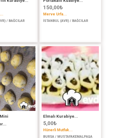
fin Kurabiye...
Portakallı Kuabiye...
150,00
₺
..
Merve Urfa...
VR) / BAĞCILAR
İSTANBUL (AVR) / BAĞCILAR
Mini
Elmalı Kurabiye...
5,00
₺
r...
Hünerli Mutfak...
BURSA / MUSTAFAKEMALPAŞA
..