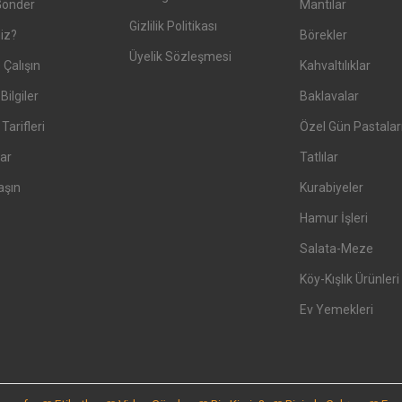
Gönder
Mantılar
Gizlilik Politikası
iz?
Börekler
Üyelik Sözleşmesi
 Çalışın
Kahvaltılıklar
Bilgiler
Baklavalar
arifleri
Özel Gün Pastalar
ar
Tatlılar
aşın
Kurabiyeler
Hamur İşleri
Salata-Meze
Köy-Kışlık Ürünleri
Ev Yemekleri