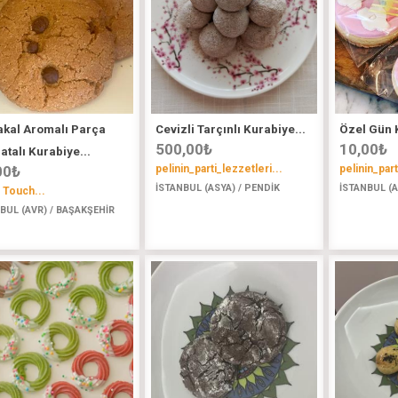
akal Aromalı Parça
Cevizli Tarçınlı Kurabiye...
Özel Gün K
500,00
₺
10,00
₺
atalı Kurabiye...
00
₺
pelinin_parti_lezzetleri...
pelinin_part
İSTANBUL (ASYA) / PENDİK
İSTANBUL (A
 Touch...
BUL (AVR) / BAŞAKŞEHİR