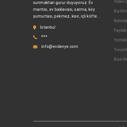
Video 
sunmaktan gurur duyuyoruz. Ev
mantısı, ev baklavası, sarma, köy
Biz Kim
yumurtası, pekmez, kısır, içli köfte...
Bizimle
İstanbul
Faydalı 
***
Yemek T
info@evdenye.com
Yoruml
Bize Ul