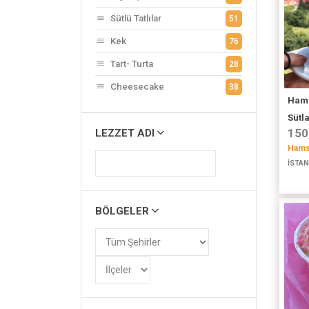
Sütlü Tatlılar
51
Kek
76
Tart- Turta
28
Cheesecake
38
Hams
Sütla
150
LEZZET ADI
Hamsi
İSTAN
BÖLGELER