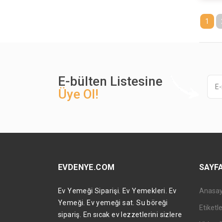
1
E-bülten Listesine
Üye Ol!
EVDENYE.COM
SAYF
Ev Yemeği Siparişi. Ev Yemekleri. Ev
Anasa
Yemeği. Ev yemeği sat. Su böreği
Etiketl
sipariş. En sıcak ev lezzetlerini sizlere