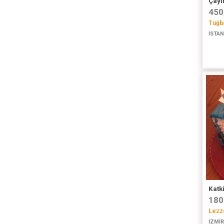
Çaylı
450
Tuğba
İSTAN
Katki
180
Lezze
İZMİR