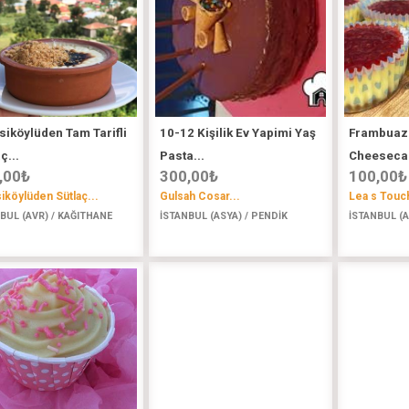
iköylüden Tam Tarifli
10-12 Kişilik Ev Yapimi Yaş
Frambuazl
ç...
Pasta...
Cheesecak
,00
₺
300,00
₺
100,00
₺
köylüden Sütlaç...
Gulsah Cosar...
Lea s Touch
BUL (AVR) / KAĞITHANE
İSTANBUL (ASYA) / PENDİK
İSTANBUL (A