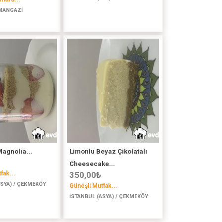
MANGAZİ
agnolia...
Limonlu Beyaz Çikolatalı
Cheesecake...
fak...
350,00
₺
ASYA) / ÇEKMEKÖY
Güneşli Mutfak...
İSTANBUL (ASYA) / ÇEKMEKÖY