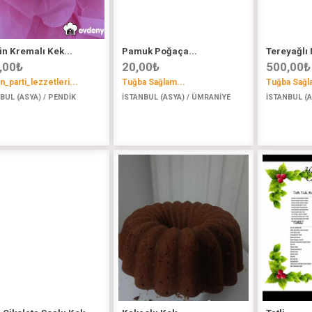
in Kremalı Kek...
Pamuk Poğaça...
Tereyağlı
,00
₺
20,00
₺
500,00
₺
in_parti_lezzetleri...
Tuğba Sağlam...
Tuğba Sağl
BUL (ASYA) / PENDİK
İSTANBUL (ASYA) / ÜMRANİYE
İSTANBUL (A