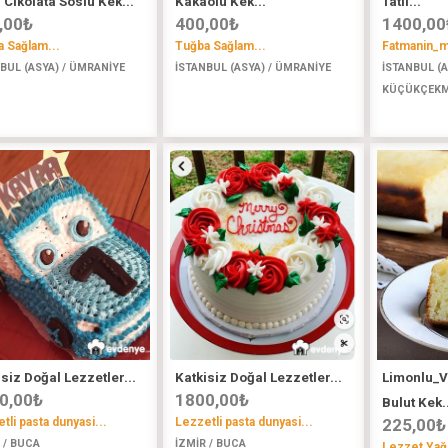
 Cikolata Soslu Kek...
Kakaolu Kek...
Tatli...
,00
₺
400,00
₺
1400,00
 Sağlam...
Tuğba Sağlam...
Fatmanin_mu
BUL (ASYA) / ÜMRANİYE
İSTANBUL (ASYA) / ÜMRANİYE
İSTANBUL (A
KÜÇÜKÇEK
siz Doğal Lezzetler...
Katkisiz Doğal Lezzetler...
Limonlu_V
0,00
₺
1800,00
₺
Bulut Kek..
tli pasta dunyasi...
Lezzetli pasta dunyasi...
225,00
₺
 / BUCA
İZMİR / BUCA
Lezzet Yağ