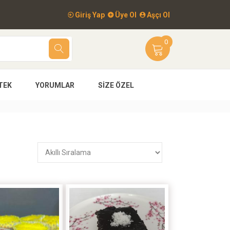
Giriş Yap
Üye Ol
Aşçı Ol
0
TEK
YORUMLAR
SIZE ÖZEL