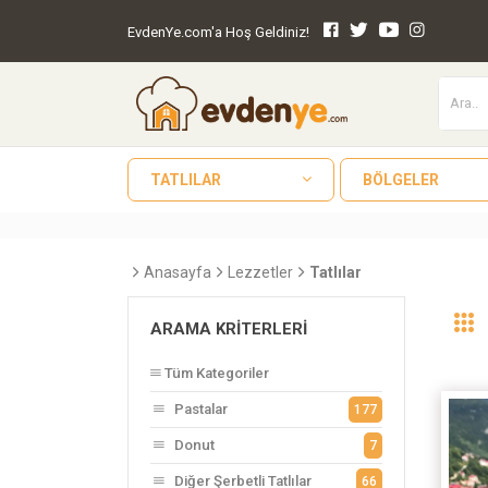
EvdenYe.com'a Hoş Geldiniz!
TATLILAR
BÖLGELER
Anasayfa
Lezzetler
Tatlılar
ARAMA KRITERLERI
Tüm Kategoriler
Pastalar
177
Donut
7
Diğer Şerbetli Tatlılar
66