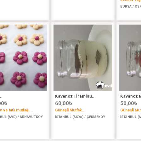
BURSA / OS
..
Kavanoz Tiramisu...
Kavanoz M
00
₺
60,00
₺
50,00
₺
 ve tatlı mutfağı...
Güneşli Mutfak...
Güneşli Mut
BUL (AVR) / ARNAVUTKÖY
İSTANBUL (ASYA) / ÇEKMEKÖY
İSTANBUL (