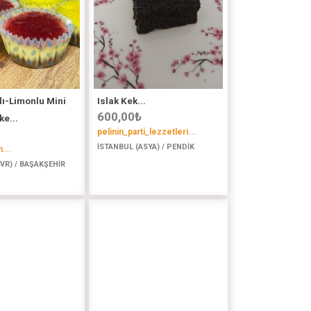
ı-Limonlu Mini
Islak Kek...
600,00
₺
e...
pelinin_parti_lezzetleri...
İSTANBUL (ASYA) / PENDİK
...
VR) / BAŞAKŞEHİR