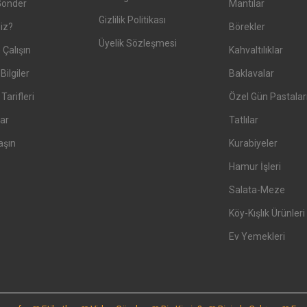
Gönder
Mantılar
Gizlilik Politikası
iz?
Börekler
Üyelik Sözleşmesi
 Çalışın
Kahvaltılıklar
Bilgiler
Baklavalar
arifleri
Özel Gün Pastalar
ar
Tatlılar
aşın
Kurabiyeler
Hamur İşleri
Salata-Meze
Köy-Kışlık Ürünleri
Ev Yemekleri