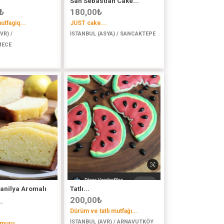
San Sebastian Cake...
₺
180,00
₺
tfagiq...
JUST cake...
VR) /
İSTANBUL (ASYA) / SANCAKTEPE
MECE
anilya Aromalı
Tatlı...
200,00
₺
.
Dürüm ve tatlı mutfağı...
İSTANBUL (AVR) / ARNAVUTKÖY
muru...