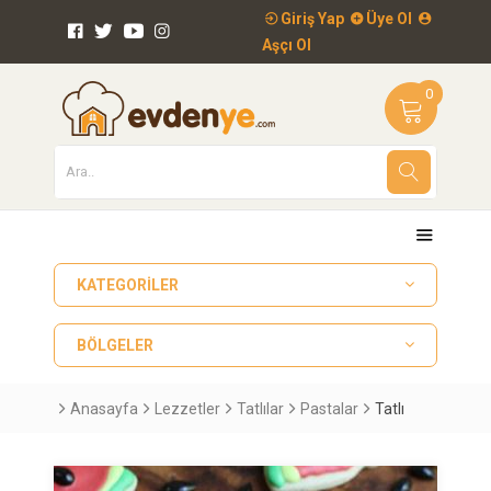
Giriş Yap
Üye Ol
Aşçı Ol
0
KATEGORILER
BÖLGELER
Anasayfa
Lezzetler
Tatlılar
Pastalar
Tatlı