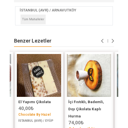
İSTANBUL (AVR) / ARNAVUTKÖY
Tüm Mahalleler
Benzer Lezetler
El Yapımı Çikolata
İçi Fıstıklı, Bademli,
Ev Ya
40,00
₺
Dışı Çikolata Kaplı
Past
Chocolate By Hazel
100
Hurma
ENDİK
İSTANBUL (AVR) / EYÜP
74,00
₺
Gülşa
İSTAN