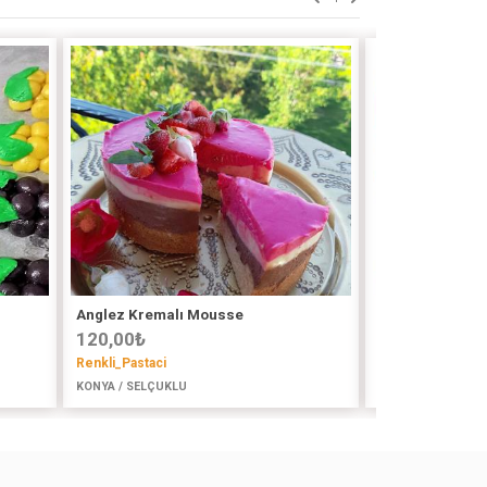
Anglez Kremalı Mousse
Padişah Yastığı
120,00
₺
50,00
₺
Renkli_Pastaci
Aliyemutfakfa / 
@aliye.mutfakta
KONYA / SELÇUKLU
İSTANBUL (ASYA) 