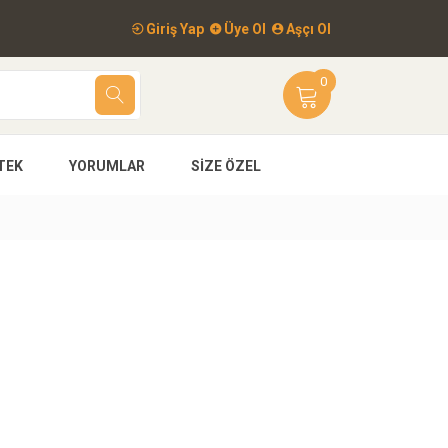
Giriş Yap
Üye Ol
Aşçı Ol
0
TEK
YORUMLAR
SIZE ÖZEL