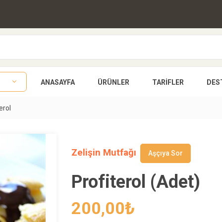
ANASAYFA
ÜRÜNLER
TARIFLER
DES
erol
Zelişin Mutfağı
Aşçıya Sor
Profiterol (Adet)
200,00
₺