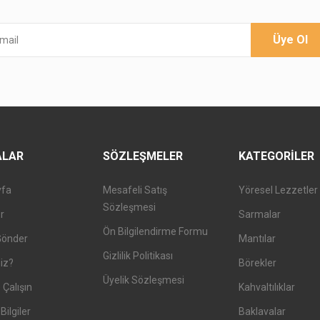
Üye Ol
ALAR
SÖZLEŞMELER
KATEGORILER
yfa
Mesafeli Satış
Yöresel Lezzetler
Sözleşmesi
er
Sarmalar
Ön Bilgilendirme Formu
Gönder
Mantılar
Gizlilik Politikası
iz?
Börekler
Üyelik Sözleşmesi
 Çalışın
Kahvaltılıklar
Bilgiler
Baklavalar