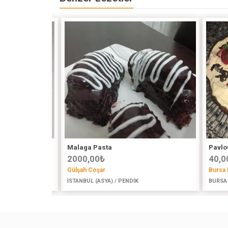
Malaga Pasta
Pavlo
2000,00
₺
40,0
Gülşah Coşar
Bursa 
İSTANBUL (ASYA) / PENDİK
BURSA 