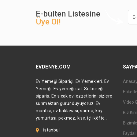
E-bülten Listesine
Üye Ol!
EVDENYE.COM
SAYF
Ev Yemeği Siparişi. Ev Yemekleri. Ev
Anasa
Yemeği. Ev yemeği sat. Su böreği
Etiketl
sipariş. En sıcak ev lezzetlerini sizlere
Video 
sunmaktan gurur duyuyoruz. Ev
mantısı, ev baklavası, sarma, köy
Biz Kim
yumurtası, pekmez, kısır, içli köfte...
Bizimle
İstanbul
Faydalı 