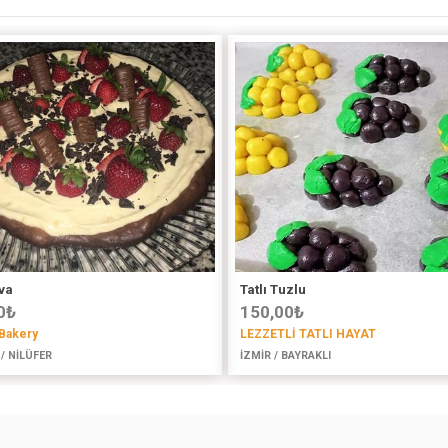
va
Tatlı Tuzlu
0
₺
150,00
₺
Bakery
LEZZETLİ TATLI HAYAT
/ NİLÜFER
İZMİR / BAYRAKLI