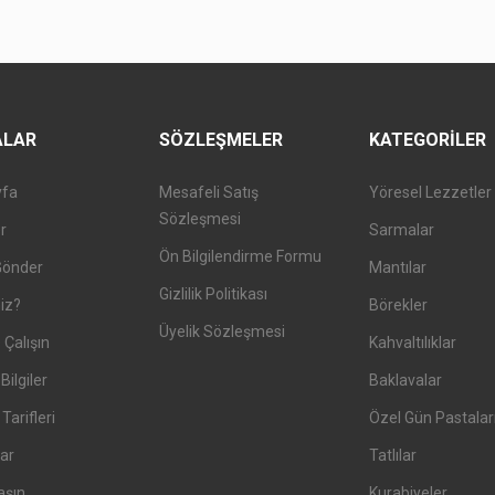
ALAR
SÖZLEŞMELER
KATEGORILER
yfa
Mesafeli Satış
Yöresel Lezzetler
Sözleşmesi
er
Sarmalar
Ön Bilgilendirme Formu
Gönder
Mantılar
Gizlilik Politikası
iz?
Börekler
Üyelik Sözleşmesi
 Çalışın
Kahvaltılıklar
Bilgiler
Baklavalar
arifleri
Özel Gün Pastalar
ar
Tatlılar
aşın
Kurabiyeler