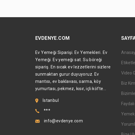
EVDENYE.COM
SAYF
Ev Yemeği Siparişi. Ev Yemekleri. Ev
Anasa
Yemeği. Ev yemeği sat. Su böreği
Etiketl
sipariş. En sıcak ev lezzetlerini sizlere
Video 
sunmaktan gurur duyuyoruz. Ev
mantısı, ev baklavası, sarma, köy
Biz Kim
yumurtası, pekmez, kısır, içli köfte...
Bizimle
İstanbul
Faydalı 
***
Yemek T
info@evdenye.com
Yoruml
Bize Ul