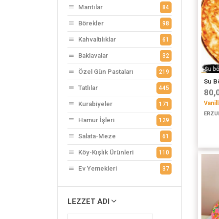
Mantılar
84
Börekler
98
Kahvaltılıklar
61
Baklavalar
32
Özel Gün Pastaları
219
Su Bö
Tatlılar
445
80,
Vanil
Kurabiyeler
171
ERZU
Hamur İşleri
129
Salata-Meze
61
Köy-Kışlık Ürünleri
110
Ev Yemekleri
37
LEZZET ADI