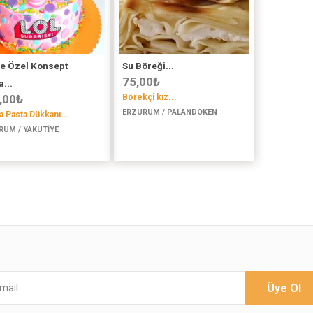
ye Özel Konsept
Su Böreği...
75,00
₺
...
,00
₺
Börekçi kız...
ERZURUM / PALANDÖKEN
la Pasta Dükkanı...
RUM / YAKUTİYE
Üye Ol