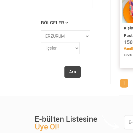
BÖLGELER
Kişi
Pasta
150
Vanil
ERZU
Ara
1
E-bülten Listesine
Üye Ol!