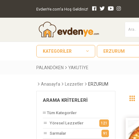
EvdenYe.com'a Hoş Geldiniz!
KATEGORILER
ERZURUM
PALANDÖKEN
YAKUTİYE
Anasayfa
Lezzetler
ERZURUM
ARAMA KRITERLERI
Tüm Kategoriler
Yöresel Lezzetler
121
Sarmalar
91