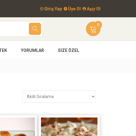
Giriş Yap
Üye Ol
Aşçı Ol
0
TEK
YORUMLAR
SIZE ÖZEL