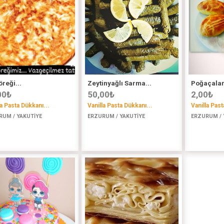
reği...
Zeytinyağlı Sarma...
Poğaçalar.
00
₺
50,00
₺
2,00
₺
la Pasta Dükkanı...
Vanilla Pasta Dükkanı...
Vanilla Past
RUM / YAKUTİYE
ERZURUM / YAKUTİYE
ERZURUM / 