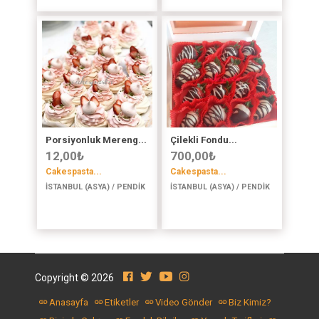
Porsiyonluk Mereng...
Çilekli Fondu...
12,00
₺
700,00
₺
Cakespasta...
Cakespasta...
İSTANBUL (ASYA) / PENDİK
İSTANBUL (ASYA) / PENDİK
Copyright © 2026
Anasayfa
Etiketler
Video Gönder
Biz Kimiz?