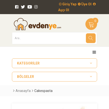
Giriş Yap
Üye Ol
Aşçı Ol
0
KATEGORILER
BÖLGELER
Anasayfa
Cakespasta