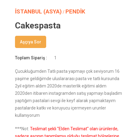
İSTANBUL (ASYA)
PENDİK
/
Cakespasta
Aşçıya Sor
Toplam Sipariş :
1
Çucukluğumden Tatlı pasta yapmayı çok seviyorum 16
yaşime geldiğimde uluslararası pasta ve tatlı kursunda
2yil eğitim aldım 2020de masterlik eğitimi aldım
2020den itibaren instagramden satış yapmayı başladim
yaptığım pastalari sevgi ile keyf alarak yapmaktayım
pastalarde katkı ve koruyucu içermeyen urunler
kullanıyorum
***Not:
Teslimat şekli "Elden Teslimat" olan ürünlerde,
sadece aşçının tanımlamış olduğu teslimat bölgelerine