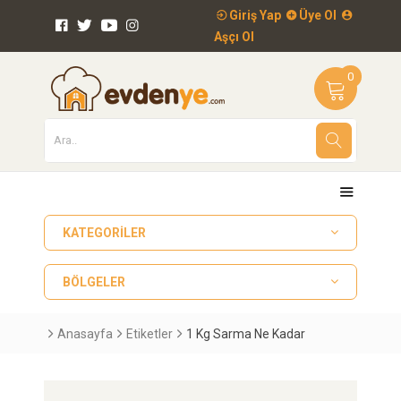
Giriş Yap
Üye Ol
Aşçı Ol
0
KATEGORILER
BÖLGELER
Anasayfa
Etiketler
1 Kg Sarma Ne Kadar