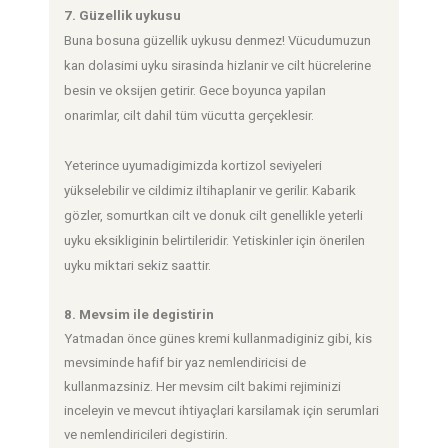
7. Güzellik uykusu
Buna bosuna güzellik uykusu denmez! Vücudumuzun
kan dolasimi uyku sirasinda hizlanir ve cilt hücrelerine
besin ve oksijen getirir. Gece boyunca yapilan
onarimlar, cilt dahil tüm vücutta gerçeklesir.
Yeterince uyumadigimizda kortizol seviyeleri
yükselebilir ve cildimiz iltihaplanir ve gerilir. Kabarik
gözler, somurtkan cilt ve donuk cilt genellikle yeterli
uyku eksikliginin belirtileridir. Yetiskinler için önerilen
uyku miktari sekiz saattir.
8. Mevsim ile degistirin
Yatmadan önce günes kremi kullanmadiginiz gibi, kis
mevsiminde hafif bir yaz nemlendiricisi de
kullanmazsiniz. Her mevsim cilt bakimi rejiminizi
inceleyin ve mevcut ihtiyaçlari karsilamak için serumlari
ve nemlendiricileri degistirin.