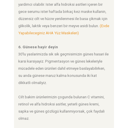
yardimci olabilir. Ister alfa hidroksi asitleri içeren bir
gece serumu ister haftada birkaç kez maske kullanin,
düzensiz cilt ve hücre yenilenmesi ile basa çikmak için
glikolik, laktik veya benzeri bir meyve asidi bulun.
(Evde
Yapabileceginiz AHA Yüz Maskeleri)
6. Günese hayir deyin
30'lu yaslarimizda sik sik geçmisimizin günes hasari ile
karsi karsiyayiz. Pigmentasyon ve günes lekeleriyle
mücadele eden ürünleri dahil etmeye baslayabilirken,
su anda günese maruz kalma konusunda iki kat
dikkatli olmaliyiz.
Cilt bakim ürünlerimizin çogunda bulunan C vitamini,
retinol ve alfa hidroksi asitler, yeterli günes kremi,
sapka ve günes gözlügü kullanmiyorsak, çok faydali
olmaz.