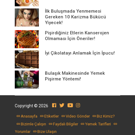
İlk Buluşmada Yenmemesi
Gereken 10 Karizma Bükücü
Yiyecek!
Pişirdiğiniz Etlerin Kanserojen
Olmaması İçin Öneriler!
İyi Çikolatayı Anlamak İçin İpucu!
Bulaşık Makinesinde Yemek
Pişirme Yöntemi!
Copyright © 2026
Anasayfa
Etiketler
Video Gönder
Biz Kimiz?
Bizimle Çalışın
Faydalı Bilgiler
Yemek Tarifleri
Yorumlar
Bize Ulaşın