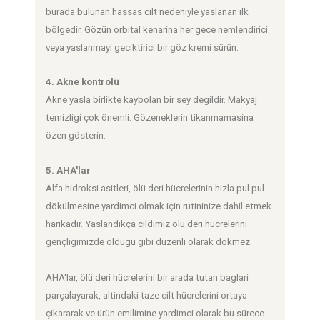
burada bulunan hassas cilt nedeniyle yaslanan ilk
bölgedir. Gözün orbital kenarina her gece nemlendirici
veya yaslanmayi geciktirici bir göz kremi sürün.
4. Akne kontrolü
Akne yasla birlikte kaybolan bir sey degildir. Makyaj
temizligi çok önemli. Gözeneklerin tikanmamasina
özen gösterin.
5. AHA'lar
Alfa hidroksi asitleri, ölü deri hücrelerinin hizla pul pul
dökülmesine yardimci olmak için rutininize dahil etmek
harikadir. Yaslandikça cildimiz ölü deri hücrelerini
gençligimizde oldugu gibi düzenli olarak dökmez.
AHA'lar, ölü deri hücrelerini bir arada tutan baglari
parçalayarak, altindaki taze cilt hücrelerini ortaya
çikararak ve ürün emilimine yardimci olarak bu sürece