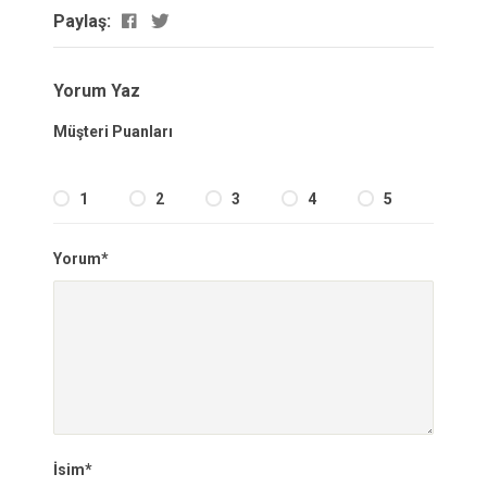
Paylaş:
Yorum Yaz
Müşteri Puanları
1
2
3
4
5
Yorum*
İsim*