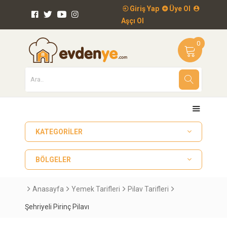
Giriş Yap
Üye Ol
Aşçı Ol
0
KATEGORILER
BÖLGELER
Anasayfa
Yemek Tarifleri
Pilav Tarifleri
Şehriyeli Pirinç Pilavı