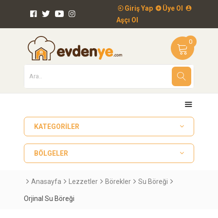
Giriş Yap
Üye Ol
Aşçı Ol
0
KATEGORILER
BÖLGELER
Anasayfa
Lezzetler
Börekler
Su Böreği
Orjinal Su Böreği