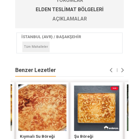
YORUMLAR
ELDEN TESLIMAT BÖLGELERI
AÇIKLAMALAR
İSTANBUL (AVR) / BAŞAKŞEHİR
Tüm Mahalleler
Benzer Lezetler
i
Kıymalı Su Böreği
Şu Böreği
Orta 