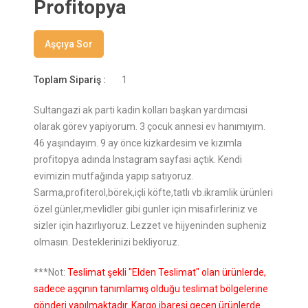
Profitopya
Aşçıya Sor
Toplam Sipariş :
1
Sultangazi ak parti kadin kolları başkan yardımcısi
olarak görev yapiyorum. 3 çocuk annesi ev hanımıyım.
46 yaşındayım. 9 ay önce kizkardesim ve kızımla
profitopya adında Instagram sayfasi açtık. Kendi
evimizin mutfağında yapıp satıyoruz.
Sarma,profiterol,börek,içli köfte,tatlı vb.ikramlik ürünleri
özel günler,mevlidler gibi gunler için misafirleriniz ve
sizler için hazırlıyoruz. Lezzet ve hijyeninden supheniz
olmasın. Desteklerinizi bekliyoruz.
***Not:
Teslimat şekli "Elden Teslimat" olan ürünlerde,
sadece aşçının tanımlamış olduğu teslimat bölgelerine
gönderi yapılmaktadır. Kargo ibaresi geçen ürünlerde