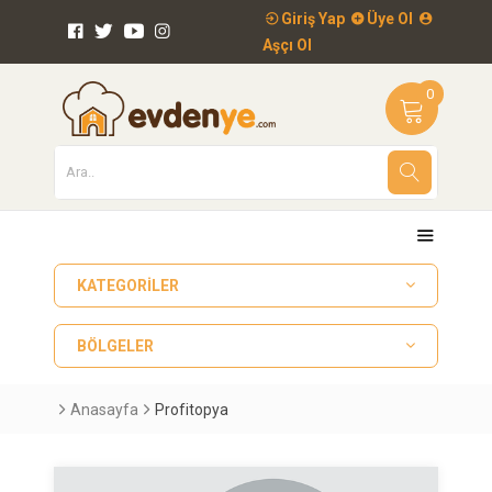
Giriş Yap
Üye Ol
Aşçı Ol
0
KATEGORILER
BÖLGELER
Anasayfa
Profitopya