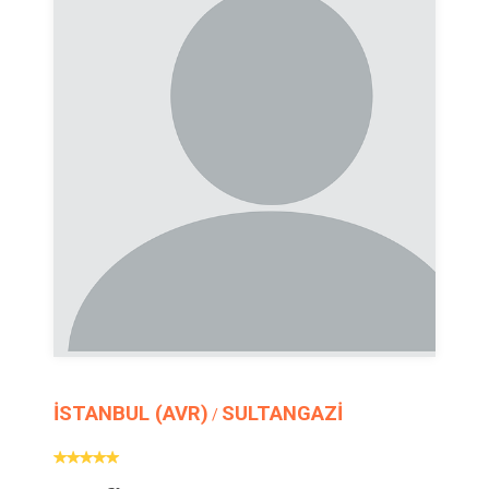
İSTANBUL (AVR)
SULTANGAZİ
/