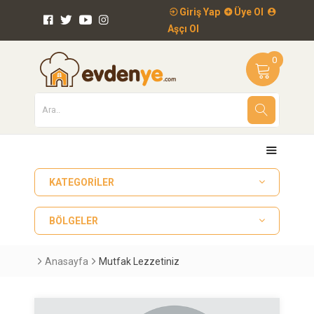
Giriş Yap
Üye Ol
Aşçı Ol
0
KATEGORILER
BÖLGELER
Anasayfa
Mutfak Lezzetiniz