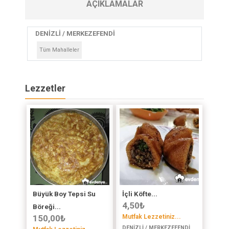
AÇIKLAMALAR
DENİZLİ / MERKEZEFENDİ
Tüm Mahalleler
Lezzetler
Büyük Boy Tepsi Su
İçli Köfte...
4,50
₺
Böreği...
150,00
₺
Mutfak Lezzetiniz...
DENİZLİ / MERKEZEFENDİ