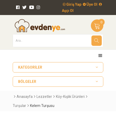
Giriş Yap
Üye Ol
Aşçı Ol
0
KATEGORILER
BÖLGELER
Anasayfa
Lezzetler
Köy-Kışlık Ürünleri
Turşular
Kelem Turşusu