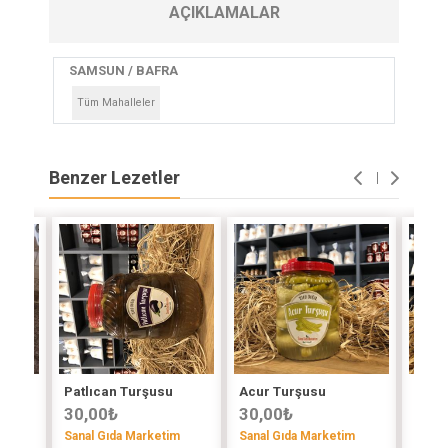
AÇIKLAMALAR
SAMSUN / BAFRA
Tüm Mahalleler
Benzer Lezetler
k
Patlıcan Turşusu
Acur Turşusu
Doma
30,00
₺
30,00
₺
30,
Sanal Gıda Marketim
Sanal Gıda Marketim
Sanal