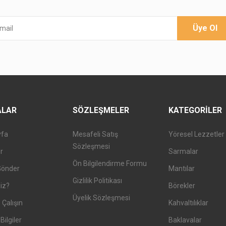
Üye Ol
ALAR
SÖZLEŞMELER
KATEGORILER
yfa
Mesafeli Satış
Yöresel Lezzetler
Sözleşmesi
er
Sarmalar
Ön Bilgilendirme Formu
Gönder
Mantılar
Gizlilik Politikası
iz?
Börekler
Üyelik Sözleşmesi
 Çalışın
Kahvaltılıklar
Bilgiler
Baklavalar