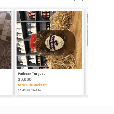
Patlıcan Turşusu
Şalgam Suyu
30,00
₺
60,00
₺
Sanal Gıda Marketim
@kozivaevmutfa
SAMSUN / BAFRA
İSTANBUL (ASYA) 