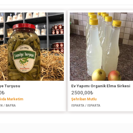
ye Turşusu
Ev Yapımı Organik Elma Sirkesi
0
₺
2500,00
₺
Gıda Marketim
Şehriban Mutlu
N / BAFRA
ISPARTA / ISPARTA