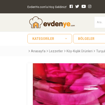
EvdenYe.com'a Hoş Geldiniz!
KATEGORILER
BÖLGELER
Anasayfa
Lezzetler
Köy-Kışlık Ürünleri
Turşu