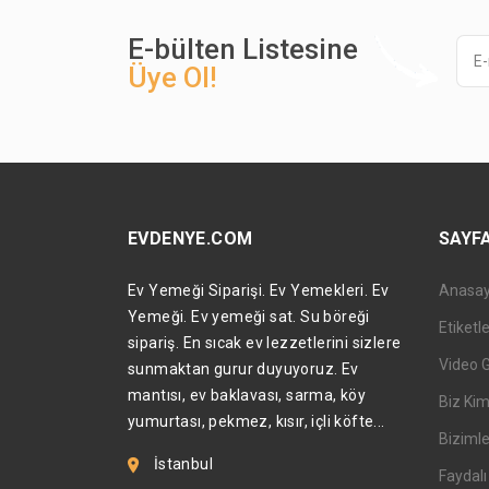
E-bülten Listesine
Üye Ol!
EVDENYE.COM
SAYF
Ev Yemeği Siparişi. Ev Yemekleri. Ev
Anasa
Yemeği. Ev yemeği sat. Su böreği
Etiketl
sipariş. En sıcak ev lezzetlerini sizlere
Video 
sunmaktan gurur duyuyoruz. Ev
mantısı, ev baklavası, sarma, köy
Biz Kim
yumurtası, pekmez, kısır, içli köfte...
Bizimle
İstanbul
Faydalı 