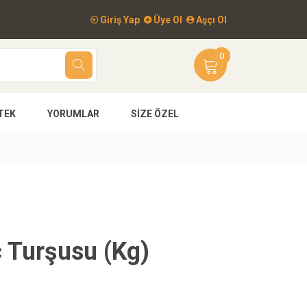
Giriş Yap
Üye Ol
Aşçı Ol
0
TEK
YORUMLAR
SIZE ÖZEL
 Turşusu (Kg)