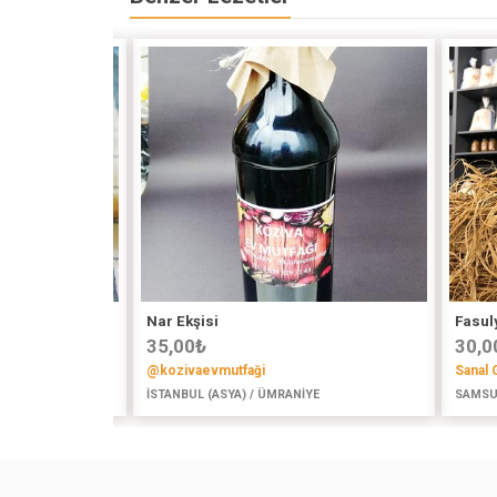
Nar Ekşisi
Fasul
35,00
₺
30,0
@kozivaevmutfaği
Sanal 
İSTANBUL (ASYA) / ÜMRANİYE
SAMSU