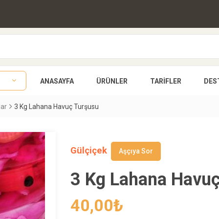
ANASAYFA
ÜRÜNLER
TARIFLER
DES
lar
3 Kg Lahana Havuç Turşusu
Gülçiçek
Aşçıya Sor
3 Kg Lahana Havuç
40,00
₺