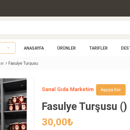
ANASAYFA
ÜRÜNLER
TARIFLER
DES
lar
Fasulye Turşusu
Sanal Gıda Marketim
Aşçıya Sor
Fasulye Turşusu ()
30,00
₺