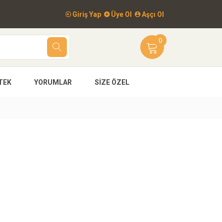
Giriş Yap
Üye Ol
Aşçı Ol
0
TEK
YORUMLAR
SIZE ÖZEL