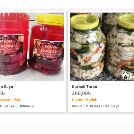
m Suyu
Karışık Turşu
0
₺
300,00
₺
vaevmutfaği
Hünerli Mutfak
UL (ASYA) / ÜMRANİYE
BURSA / MUSTAFAKEMALPAŞA