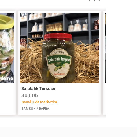
Salatalık Turşusu
Elma Sirkesi
30,00
₺
30,00
₺
Sanal Gıda Marketim
@kozivaevmutfa
SAMSUN / BAFRA
İSTANBUL (ASYA) 