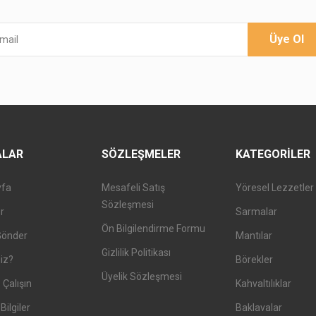
Üye Ol
ALAR
SÖZLEŞMELER
KATEGORILER
yfa
Mesafeli Satış
Yöresel Lezzetler
Sözleşmesi
er
Sarmalar
Ön Bilgilendirme Formu
Gönder
Mantılar
Gizlilik Politikası
iz?
Börekler
Üyelik Sözleşmesi
 Çalışın
Kahvaltılıklar
Bilgiler
Baklavalar