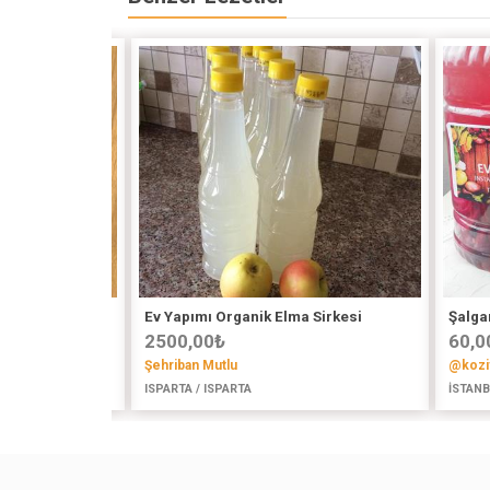
Ev Yapımı Organik Elma Sirkesi
Şalga
2500,00
₺
60,0
Şehriban Mutlu
@kozi
ISPARTA / ISPARTA
İSTANB