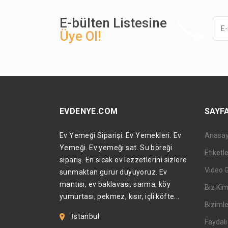
E-bülten Listesine
Üye Ol!
EVDENYE.COM
SAYF
Ev Yemeği Siparişi. Ev Yemekleri. Ev
Anasa
Yemeği. Ev yemeği sat. Su böreği
Etiketl
sipariş. En sıcak ev lezzetlerini sizlere
Video 
sunmaktan gurur duyuyoruz. Ev
mantısı, ev baklavası, sarma, köy
Biz Kim
yumurtası, pekmez, kısır, içli köfte...
Bizimle
İstanbul
Faydalı 