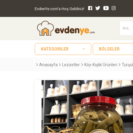
EvdenYe.com'a Hoş Geldiniz!
KATEGORILER
BÖLGELER
Anasayfa
Lezzetler
Köy-Kışlık Ürünleri
Turşu