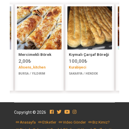
ası
Mercimekli Börek
Kıymalı Çarşaf Böreği
Çıtır
2,00
₺
100,00
₺
Kıym
Ahsens_kitchen
Kurabiyeci
150
BURSA / YILDIRIM
SAKARYA / HENDEK
ı
Seçil
R
İSTAN
Copyright © 2026
Anasayfa
Etiketler
Video Gönder
Biz Kimiz?