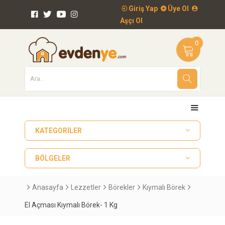
Giriş Yap
Üye Ol
Aşçı Ol
0
KATEGORILER
BÖLGELER
Anasayfa
Lezzetler
Börekler
Kıymalı Börek
El Açması Kıymalı Börek- 1 Kg