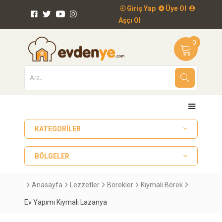
Giriş Yap
Üye Ol
Aşçı Ol
0
KATEGORILER
BÖLGELER
Anasayfa
Lezzetler
Börekler
Kıymalı Börek
Ev Yapımı Kıymalı Lazanya