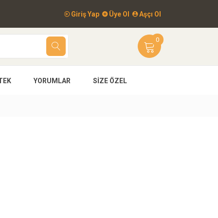
Giriş Yap
Üye Ol
Aşçı Ol
0
TEK
YORUMLAR
SIZE ÖZEL