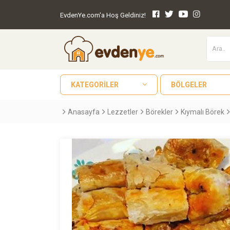
EvdenYe.com'a Hoş Geldiniz!
KATEGORILER
BÖLGELER
Anasayfa
Lezzetler
Börekler
Kıymalı Börek