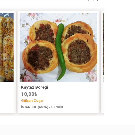
Kaytaz Böreği
Tandır Böregi 
10,00
₺
80,00
₺
Gülşah Coşar
butikpst_38
İSTANBUL (ASYA) / PENDİK
KAYSERİ / MELİKGA