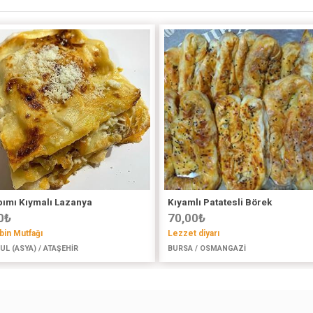
pımı Kıymalı Lazanya
Kıyamlı Patatesli Börek
0
₺
70,00
₺
in Mutfağı
Lezzet diyarı
UL (ASYA) / ATAŞEHİR
BURSA / OSMANGAZİ