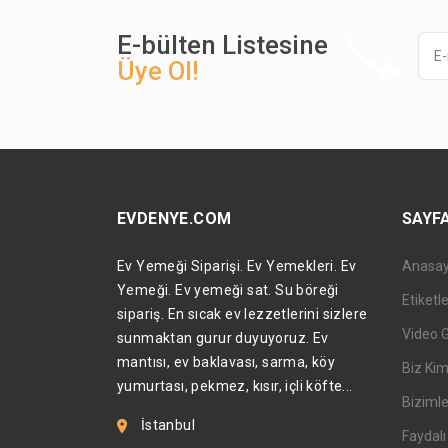
E-bülten Listesine
Üye Ol!
EVDENYE.COM
SAYF
Ev Yemeği Siparişi. Ev Yemekleri. Ev
Anasa
Yemeği. Ev yemeği sat. Su böreği
Etiketl
sipariş. En sıcak ev lezzetlerini sizlere
Video 
sunmaktan gurur duyuyoruz. Ev
mantısı, ev baklavası, sarma, köy
Biz Kim
yumurtası, pekmez, kısır, içli köfte...
Bizimle
İstanbul
Faydalı 