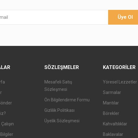
Üye Ol
ALAR
SÖZLEŞMELER
KATEGORILER
yfa
Mesafeli Satış
Yöresel Lezzetler
Sözleşmesi
er
Sarmalar
Ön Bilgilendirme Formu
Gönder
Mantılar
Gizlilik Politikası
iz?
Börekler
Üyelik Sözleşmesi
 Çalışın
Kahvaltılıklar
Bilgiler
Baklavalar