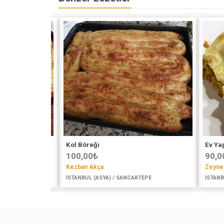
Kol Böreği
Ev Ya
100,00
₺
90,0
Kezban Akça
Zeyneb
İSTANBUL (ASYA) / SANCAKTEPE
İSTANB