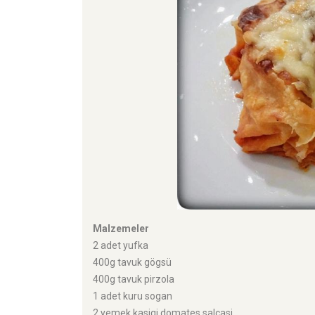
Malzemeler
2 adet yufka
400g tavuk gögsü
400g tavuk pirzola
1 adet kuru sogan
2 yemek kasigi domates salçasi