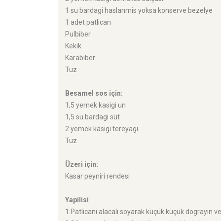
1 su bardagi haslanmis yoksa konserve bezelye
1 adet patlican
Pulbiber
Kekik
Karabiber
Tuz
Besamel sos için:
1,5 yemek kasigi un
1,5 su bardagi süt
2 yemek kasigi tereyagi
Tuz
Üzeri için:
Kasar peyniri rendesi
Yapilisi
1.Patlicani alacali soyarak küçük küçük dograyin ve s