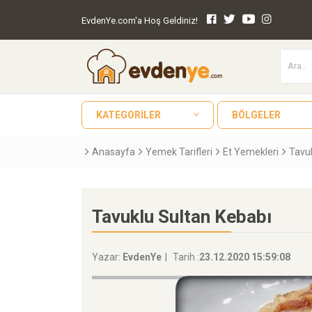
EvdenYe.com'a Hoş Geldiniz!
KATEGORILER
BÖLGELER
Anasayfa
Yemek Tarifleri
Et Yemekleri
Tavu
Tavuklu Sultan Kebabı
Yazar:
EvdenYe
Tarih :
23.12.2020 15:59:08