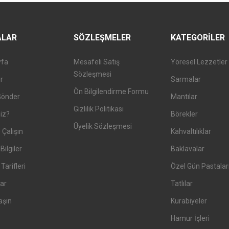
ALAR
SÖZLEŞMELER
KATEGORILER
yfa
Mesafeli Satış
Yöresel Lezzetler
Sözleşmesi
er
Sarmalar
Ön Bilgilendirme Formu
Gönder
Mantılar
Gizlilik Politikası
iz?
Börekler
Üyelik Sözleşmesi
 Çalışın
Kahvaltılıklar
Bilgiler
Baklavalar
arifleri
Özel Gün Pastalar
ar
Tatlılar
aşın
Kurabiyeler
Hamur İşleri