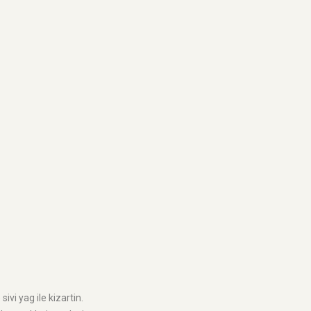
ivi yag ile kizartin.