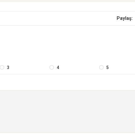
Paylaş:
3
4
5