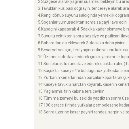
2.Süzgece alarak yaginin süzmesi bekleyin bu arada
3.Tavuklari kus basi dograyin, tencereye alarak arad
4.Rengi dönüp suyunu saldiginda yemeklik dogranm
5.Soganlar yumusadiktan sonra salçayi ilave edin.
6.Kapagini kapatarak 4-5dakika kadar pismeye bira
7.Suyunu çektikten sonra bezelye ve patlicani ilave
8.Baharatlari da ekleyerek 3-4dakika daha pisirin.
9.Besamel sos için, tereyagini eritin ve unu kokus
10.Üzerine sütü ilave ederek çirpici yardimi ile top
11.Son olarak tuzunu ilave ederek ocaktan alin. (T
12.Küçük bir kaseye 4’e böldügünüz yufkadan seri
13.Yufkanin kenarlarindan parçalar kopartarak çuku
14.Kaseye tavuklu harçtan koyarak, kasenin kenarl
15.Yaglanmis firin kabina ters çevirin.
16.Tüm malzemeyi bu sekilde yaptiktan sonra üzerl
17.190 derece firinda yufkalar pembelesene kadar 
18.Sonra üzerine kasar peyniri rendesi serpin ve tekr