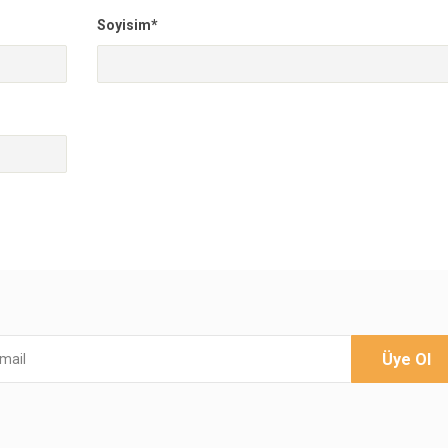
Soyisim*
Üye Ol