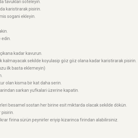
 tavuklari soteleyin.
a karistirarak pisirin.
is sogani ekleyin.
kin.
 edin.
u çikana kadar kavurun.
ak kalmayacak sekilde koyulasip göz göz olana kadar karistirarak pisirin.
uzu ilk basta eklemeyin)
n.
r olan kisma bir kat daha serin.
arindan sarkan yufkalari üzerine kapatin.
eri besamel sostan her birine esit miktarda olacak sekilde dökün.
pisirin.
ar firina sürün peynirler eriyip kizarinca firindan alabilirsiniz.