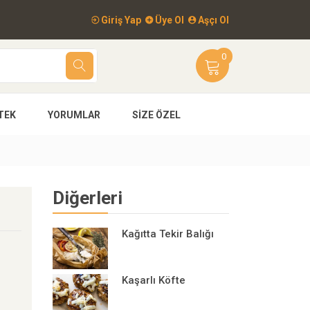
Giriş Yap
Üye Ol
Aşçı Ol
0
TEK
YORUMLAR
SIZE ÖZEL
Diğerleri
Kağıtta Tekir Balığı
Kaşarlı Köfte