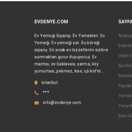
EVDENYE.COM
SAYF
Ev Yemeği Siparişi. Ev Yemekleri. Ev
Anasa
Yemeği. Ev yemeği sat. Su böreği
Etiketl
sipariş. En sıcak ev lezzetlerini sizlere
Video 
sunmaktan gurur duyuyoruz. Ev
mantısı, ev baklavası, sarma, köy
Biz Kim
yumurtası, pekmez, kısır, içli köfte...
Bizimle
İstanbul
Faydalı 
***
Yemek T
info@evdenye.com
Yoruml
Bize Ul