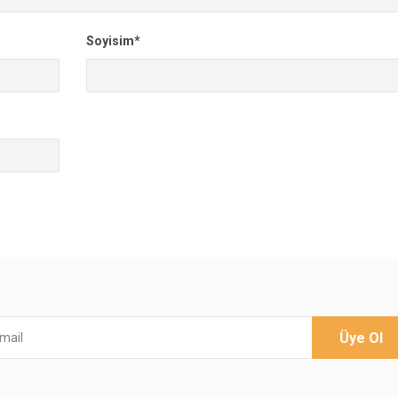
Soyisim*
Üye Ol