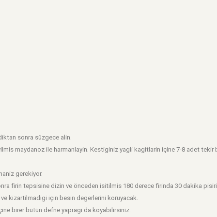
kadiktan sonra süzgece alin.
yilmis maydanoz ile harmanlayin. Kestiginiz yagli kagitlarin içine 7-8 adet tekir b
aniz gerekiyor.
nra firin tepsisine dizin ve önceden isitilmis 180 derece firinda 30 dakika pisir
ve kizartilmadigi için besin degerlerini koruyacak.
çine birer bütün defne yapragi da koyabilirsiniz.