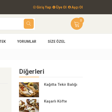
Giriş Yap
Üye Ol
Aşçı Ol
0
TEK
YORUMLAR
SIZE ÖZEL
Diğerleri
Kağıtta Tekir Balığı
Kaşarlı Köfte