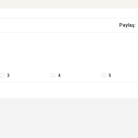
Paylaş:
3
4
5