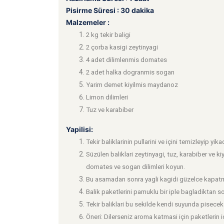
Pisirme Süresi : 30 dakika
Malzemeler :
2 kg tekir baligi
2 çorba kasigi zeytinyagi
4 adet dilimlenmis domates
2 adet halka dogranmis sogan
Yarim demet kiyilmis maydanoz
Limon dilimleri
Tuz ve karabiber
Yapilisi
:
Tekir baliklarinin pullarini ve içini temizleyip yi
Süzülen baliklari zeytinyagi, tuz, karabiber ve ki
domates ve sogan dilimleri koyun.
Bu asamadan sonra yagli kagidi güzelce kapatm
Balik paketlerini pamuklu bir iple bagladiktan so
Tekir baliklari bu sekilde kendi suyunda pisecek 
Öneri: Dilerseniz aroma katmasi için paketlerin i