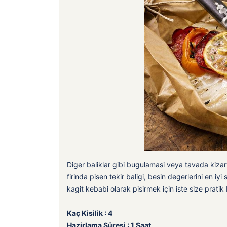
Diger baliklar gibi bugulamasi veya tavada kizartm
firinda pisen tekir baligi, besin degerlerini en iy
kagit kebabi olarak pisirmek için iste size pratik 
Kaç Kisilik : 4
Hazirlama Süresi : 1 Saat