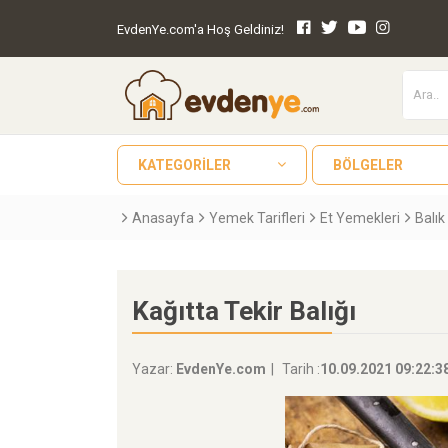
EvdenYe.com'a Hoş Geldiniz!
KATEGORILER
BÖLGELER
Anasayfa
Yemek Tarifleri
Et Yemekleri
Balık
Kağıtta Tekir Balığı
Yazar:
EvdenYe.com
Tarih :
10.09.2021 09:22:3