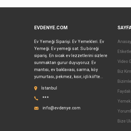
EVDENYE.COM
SAYF
Ev Yemeği Siparişi. Ev Yemekleri. Ev
Anasa
Yemeği. Ev yemeği sat. Su böreği
Etiketl
sipariş. En sıcak ev lezzetlerini sizlere
Video 
sunmaktan gurur duyuyoruz. Ev
mantısı, ev baklavası, sarma, köy
Biz Kim
yumurtası, pekmez, kısır, içli köfte...
Bizimle
İstanbul
Faydalı 
***
Yemek T
info@evdenye.com
Yoruml
Bize Ul