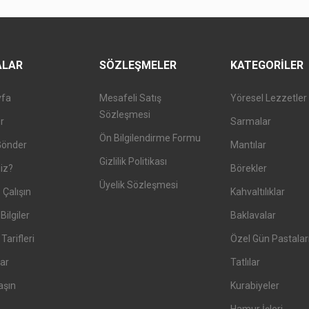
ALAR
SÖZLEŞMELER
KATEGORILER
yfa
Mesafeli Satış
Yöresel Lezzetler
Sözleşmesi
er
Sarmalar
Ön Bilgilendirme Formu
Gönder
Mantılar
Gizlilik Politikası
iz?
Börekler
Üyelik Sözleşmesi
 Çalışın
Kahvaltılıklar
Bilgiler
Baklavalar
arifleri
Özel Gün Pastalar
ar
Tatlılar
aşın
Kurabiyeler