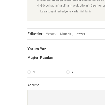
Güveç kaplarina alinan tavuk etlerinin üzerine r
kasar peynirleri eriyene kadar firinlanir.
Etiketler:
Yemek
Mutfak
Lezzet
Yorum Yaz
Müşteri Puanları
1
2
Yorum*