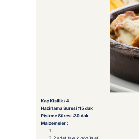
Kaç Kisilik : 4
Hazirlama Süresi :15 dak
Pisirme Süresi :30 dak
Malzemeler :
2 adet tavuk gögüs eti