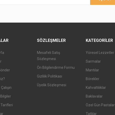
ALAR
SÖZLEŞMELER
KATEGORILER
yfa
Mesafeli Satış
Yöresel Lezzetler
Sözleşmesi
er
Sarmalar
Ön Bilgilendirme Formu
Gönder
Mantılar
Gizlilik Politikası
iz?
Börekler
Üyelik Sözleşmesi
 Çalışın
Kahvaltılıklar
Bilgiler
Baklavalar
arifleri
Özel Gün Pastalar
ar
Tatlılar