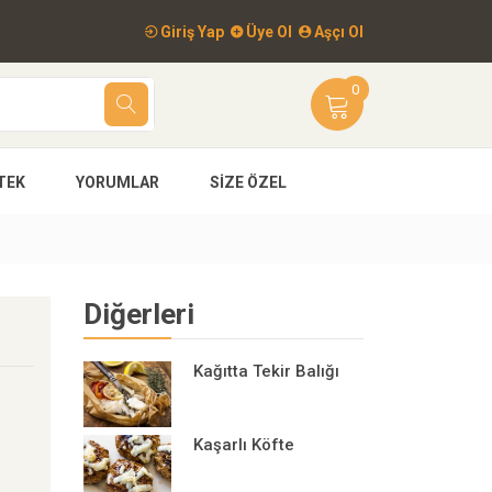
Giriş Yap
Üye Ol
Aşçı Ol
0
TEK
YORUMLAR
SIZE ÖZEL
Diğerleri
Kağıtta Tekir Balığı
Kaşarlı Köfte