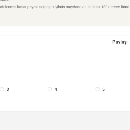
endelenmis kasar peyniri serpilip kiyilmis maydanozla süslenir 180 derece firind
Paylaş:
3
4
5