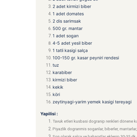
2 adet kirmizi biber
1 adet domates
2 dis sarimsak
500 gr. mantar
1 adet sogan
4-5 adet yesil biber
1 tatli kasigi salça
100-150 gr. kasar peyniri rendesi
tuz
karabiber
kirmizi biber
kekik
köri
zeytinyagi-yarim yemek kasigi tereyagi
Yapilisi :
Tavuk etleri kusbasi dogranip renkleri dönene ka
Piyazlik dogranmis soganlar, biberler, mantarl
Son olarak salça ve baharatlar eklenip 30-35 dk pi