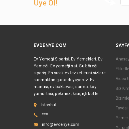
Üye Ol!
EVDENYE.COM
SAYF
Ev Yemeği Siparişi. Ev Yemekleri. Ev
Anasa
Yemeği. Ev yemeği sat. Su böreği
Etiketl
sipariş. En sıcak ev lezzetlerini sizlere
Video 
sunmaktan gurur duyuyoruz. Ev
mantısı, ev baklavası, sarma, köy
Biz Kim
yumurtası, pekmez, kısır, içli köfte...
Bizimle
İstanbul
Faydalı 
***
Yemek T
info@evdenye.com
Yoruml