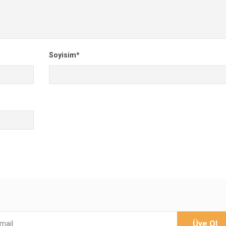
Soyisim*
Üye Ol