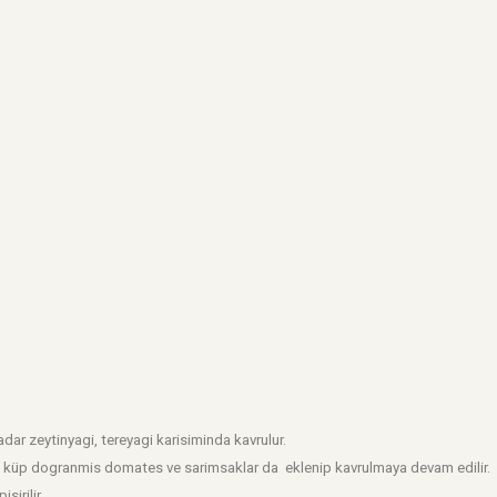
dar zeytinyagi, tereyagi karisiminda kavrulur.
ar, küp dogranmis domates ve sarimsaklar da eklenip kavrulmaya devam edilir.
sirilir.