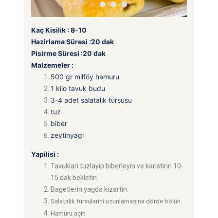
Kaç Kisilik : 8-10
Hazirlama Süresi :20 dak
Pisirme Süresi :20 dak
Malzemeler :
500 gr milföy hamuru
1 kilo tavuk budu
3-4 adet salatalik tursusu
tuz
biber
zeytinyagi
Yapilisi :
Tavuklari tuzlayip biberleyin ve karistirin 10-
15 dak bekletin.
Bagetlerin yagda kizartin.
Salatalik tursularini uzunlamasina dörde bölün.
Hamuru açin.