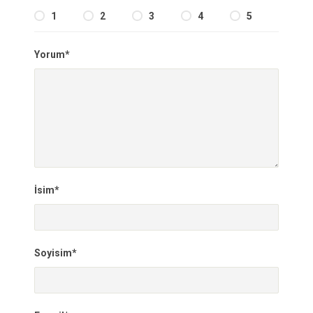
1
2
3
4
5
Yorum*
İsim*
Soyisim*