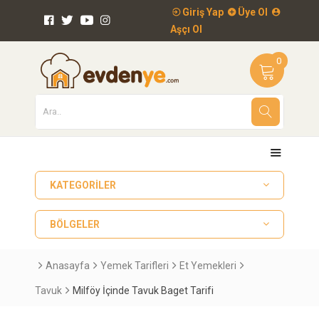
Giriş Yap
Üye Ol
Aşçı Ol
0
KATEGORILER
BÖLGELER
Anasayfa
Yemek Tarifleri
Et Yemekleri
Tavuk
Milföy İçinde Tavuk Baget Tarifi