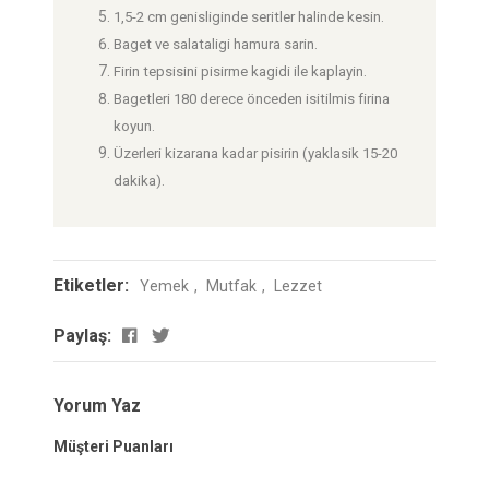
1,5-2 cm genisliginde seritler halinde kesin.
Baget ve salataligi hamura sarin.
Firin tepsisini pisirme kagidi ile kaplayin.
Bagetleri 180 derece önceden isitilmis firina
koyun.
Üzerleri kizarana kadar pisirin (yaklasik 15-20
dakika).
Etiketler:
Yemek
Mutfak
Lezzet
Paylaş:
Yorum Yaz
Müşteri Puanları