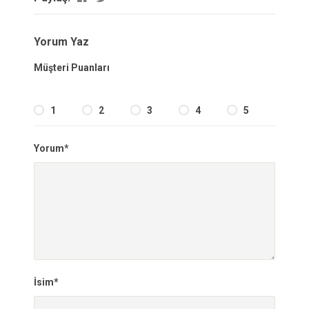
Yorum Yaz
Müşteri Puanları
1
2
3
4
5
Yorum*
İsim*