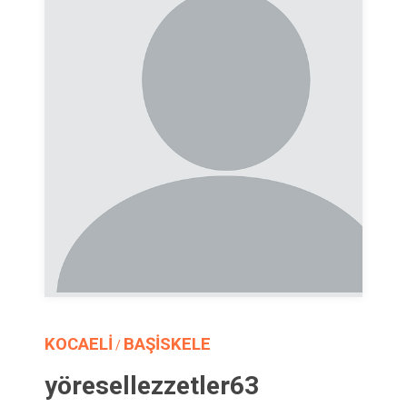
KOCAELİ
BAŞİSKELE
/
yöresellezzetler63