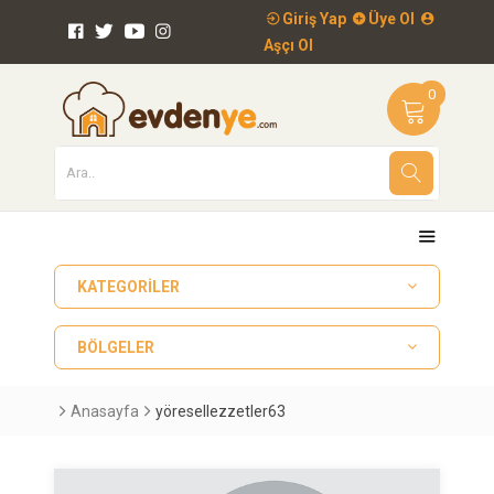
Giriş Yap
Üye Ol
Aşçı Ol
0
KATEGORILER
BÖLGELER
Anasayfa
yöresellezzetler63