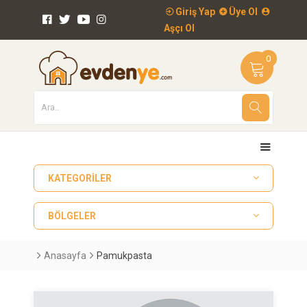
Giriş Yap
Üye Ol
Aşçı Ol
0
KATEGORILER
BÖLGELER
Anasayfa
Pamukpasta