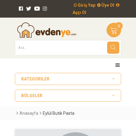
Giriş Yap
Üye Ol
Aşçı Ol
0
KATEGORILER
BÖLGELER
Anasayfa
Eylül Butik Pasta