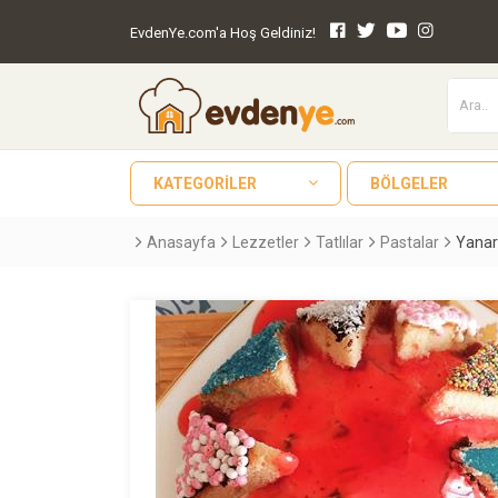
EvdenYe.com'a Hoş Geldiniz!
KATEGORILER
BÖLGELER
Anasayfa
Lezzetler
Tatlılar
Pastalar
Yanar