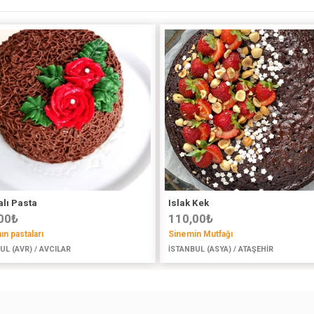
lı Pasta
Islak Kek
00
₺
110,00
₺
ın pastaları
Sinemin Mutfağı
UL (AVR) / AVCILAR
İSTANBUL (ASYA) / ATAŞEHİR