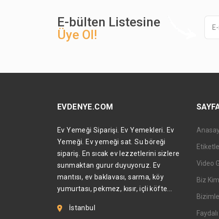
E-bülten Listesine
Üye Ol!
EVDENYE.COM
SAYF
Ev Yemeği Siparişi. Ev Yemekleri. Ev
Anasa
Yemeği. Ev yemeği sat. Su böreği
Etiketl
sipariş. En sıcak ev lezzetlerini sizlere
Video 
sunmaktan gurur duyuyoruz. Ev
mantısı, ev baklavası, sarma, köy
Biz Kim
yumurtası, pekmez, kısır, içli köfte...
Bizimle
İstanbul
Faydalı 