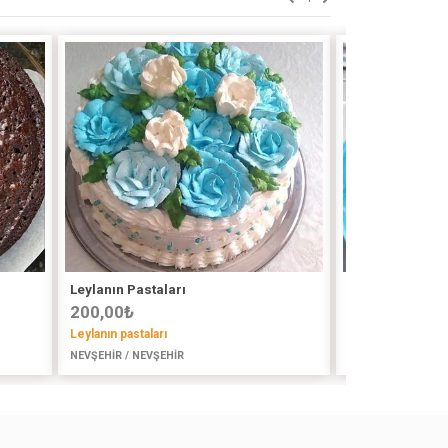
Leylanın Pastaları
3 Katlı Tiramis
200,00
₺
120,00
₺
Leylanın pastaları
Saadetin Ev Yeme
NEVŞEHİR / NEVŞEHİR
İSTANBUL (AVR) /