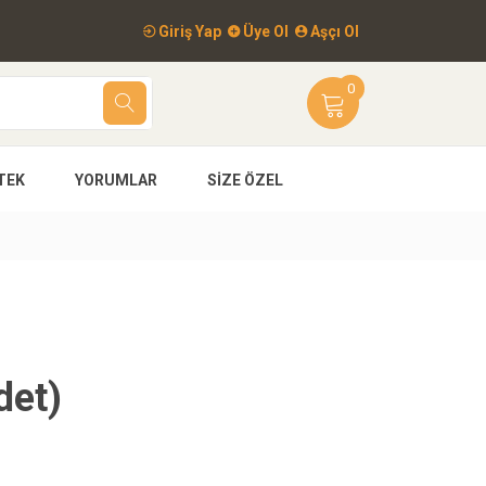
Giriş Yap
Üye Ol
Aşçı Ol
0
TEK
YORUMLAR
SIZE ÖZEL
det)