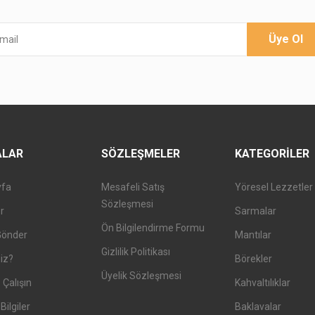
Üye Ol
ALAR
SÖZLEŞMELER
KATEGORILER
yfa
Mesafeli Satış
Yöresel Lezzetler
Sözleşmesi
er
Sarmalar
Ön Bilgilendirme Formu
Gönder
Mantılar
Gizlilik Politikası
iz?
Börekler
Üyelik Sözleşmesi
 Çalışın
Kahvaltılıklar
Bilgiler
Baklavalar