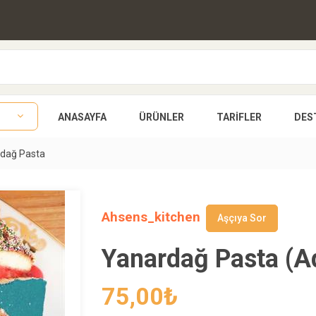
ANASAYFA
ÜRÜNLER
TARIFLER
DES
dağ Pasta
Ahsens_kitchen
Aşçıya Sor
Yanardağ Pasta (A
75,00
₺