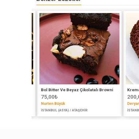
vizli Oreo Pasta
Bol Bitter Ve Beyaz Çikolatalı Browni
Krema
75,00
₺
200,
Nurten Büyük
Deryan
ÜZÜ
İSTANBUL (ASYA) / ATAŞEHİR
İSTANB