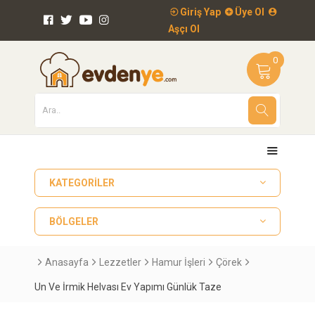
Giriş Yap
Üye Ol
Aşçı Ol
0
KATEGORILER
BÖLGELER
Anasayfa
Lezzetler
Hamur İşleri
Çörek
Un Ve İrmik Helvası Ev Yapımı Günlük Taze