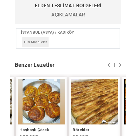
ELDEN TESLIMAT BÖLGELERI
AÇIKLAMALAR
İSTANBUL (ASYA) / KADIKÖY
Tüm Mahalleler
Benzer Lezetler
Haşhaşlı Çörek
Börekler
Külü