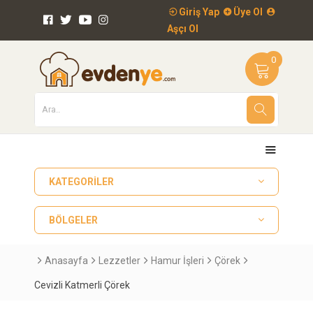
Giriş Yap
Üye Ol
Aşçı Ol
0
KATEGORILER
BÖLGELER
Anasayfa
Lezzetler
Hamur İşleri
Çörek
Cevizli Katmerli Çörek