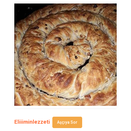
Eliiiminlezzeti
Aşçıya Sor