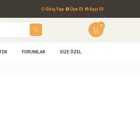
Giriş Yap
Üye Ol
Aşçı Ol
0
TEK
YORUMLAR
SIZE ÖZEL