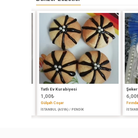
ye
Tatlı Ev Kurabiyesi
Şeker
1,00
₺
6,00
Gülşah Coşar
Fırınd
AZİ
İSTANBUL (ASYA) / PENDİK
İSTANB