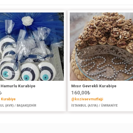
 Hamurlu Kurabiye
Mısır Gevrekli Kurabiye
₺
160,00
₺
a Kurabiye
@kozivaevmutfaği
UL (AVR) / BAŞAKŞEHİR
İSTANBUL (ASYA) / ÜMRANİYE