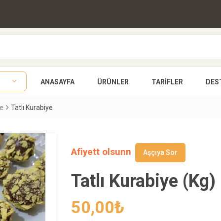
ANASAYFA
ÜRÜNLER
TARIFLER
DES
ye
Tatlı Kurabiye
Afiyett olsunn
Aşçıya Sor
Tatlı Kurabiye (Kg)
50,00
₺