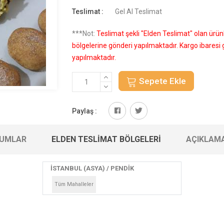
Teslimat :
Gel Al Teslimat
***Not:
Teslimat şekli "Elden Teslimat" olan ürü
bölgelerine gönderi yapılmaktadır. Kargo ibares
yapılmaktadır.
Sepete Ekle
Paylaş :
UMLAR
ELDEN TESLIMAT BÖLGELERI
AÇIKLAM
İSTANBUL (ASYA) / PENDİK
Tüm Mahalleler