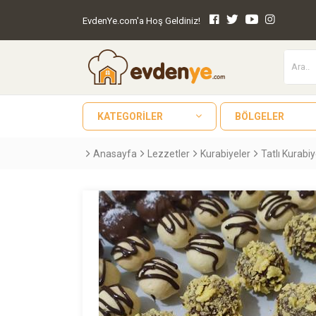
EvdenYe.com'a Hoş Geldiniz!
KATEGORILER
BÖLGELER
Anasayfa
Lezzetler
Kurabiyeler
Tatlı Kurabi