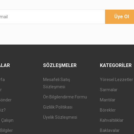
Üye Ol
ALAR
SÖZLEŞMELER
KATEGORILER
yfa
Mesafeli Satış
Yöresel Lezzetler
Sözleşmesi
er
Sarmalar
Ön Bilgilendirme Formu
Gönder
Mantılar
Gizlilik Politikası
iz?
Börekler
Üyelik Sözleşmesi
 Çalışın
Kahvaltılıklar
Bilgiler
Baklavalar