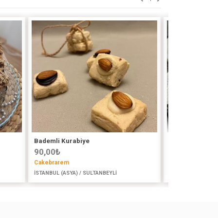
Bademli Kurabiye
Şeker Hamurlu 
90,00
₺
6,00
₺
Cakebrarem
Mini Tatlar
İSTANBUL (ASYA) / SULTANBEYLİ
İSTANBUL (AVR) /