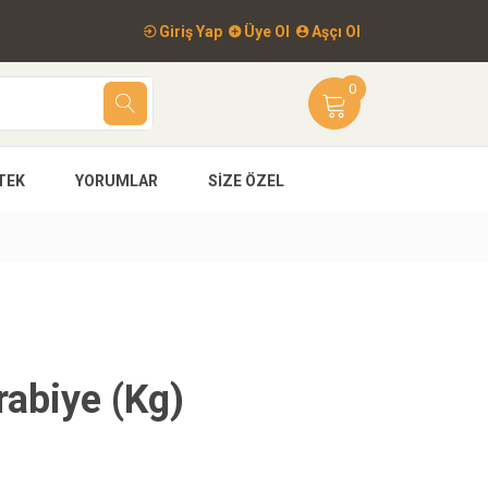
Giriş Yap
Üye Ol
Aşçı Ol
0
TEK
YORUMLAR
SIZE ÖZEL
urabiye (Kg)