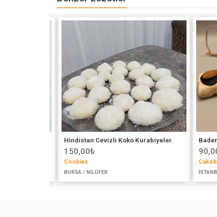
Hindistan Cevizli Koko Kurabiyeler
Badem
150,00
₺
90,0
Cookies
Cakeb
EVLER
BURSA / NİLÜFER
İSTANB