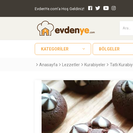
EvdenYe.com'a Hoş Geldiniz!
KATEGORILER
BÖLGELER
Anasayfa
Lezzetler
Kurabiyeler
Tatlı Kurabi