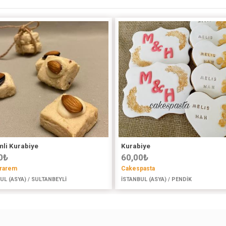
li Kurabiye
Kurabiye
0
₺
60,00
₺
rarem
Cakespasta
UL (ASYA) / SULTANBEYLİ
İSTANBUL (ASYA) / PENDİK