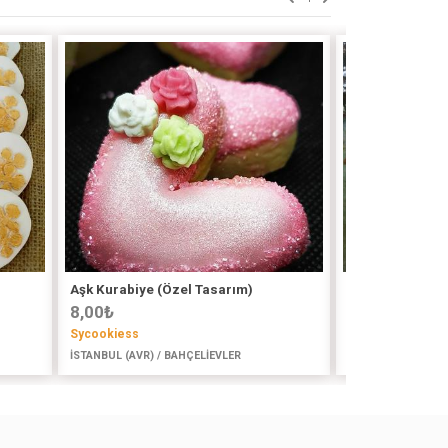
Aşk Kurabiye (Özel Tasarım)
Çatlak Kurabiy
8,00
₺
2,50
₺
Sycookiess
Lüleburgaz Ev Y
İSTANBUL (AVR) / BAHÇELİEVLER
KIRKLARELİ / LÜL