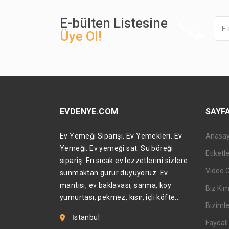
E-bülten Listesine
Üye Ol!
EVDENYE.COM
SAYF
Ev Yemeği Siparişi. Ev Yemekleri. Ev
Anasa
Yemeği. Ev yemeği sat. Su böreği
Etiketl
sipariş. En sıcak ev lezzetlerini sizlere
Video 
sunmaktan gurur duyuyoruz. Ev
mantısı, ev baklavası, sarma, köy
Biz Kim
yumurtası, pekmez, kısır, içli köfte...
Bizimle
İstanbul
Faydalı 