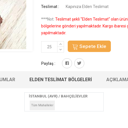
Teslimat :
Kapınıza Elden Teslimat
***Not:
Teslimat şekli "Elden Teslimat" olan ürü
bölgelerine gönderi yapılmaktadır. Kargo ibares
yapılmaktadır.
Sepete Ekle
Paylaş :
UMLAR
ELDEN TESLIMAT BÖLGELERI
AÇIKLAM
İSTANBUL (AVR) / BAHÇELİEVLER
Tüm Mahalleler