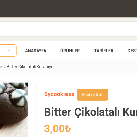
ANASAYFA
ÜRÜNLER
TARIFLER
DES
ye
Bitter Çikolatalı Kurabiye
Sycookiess
Aşçıya Sor
Bitter Çikolatalı K
3,00
₺