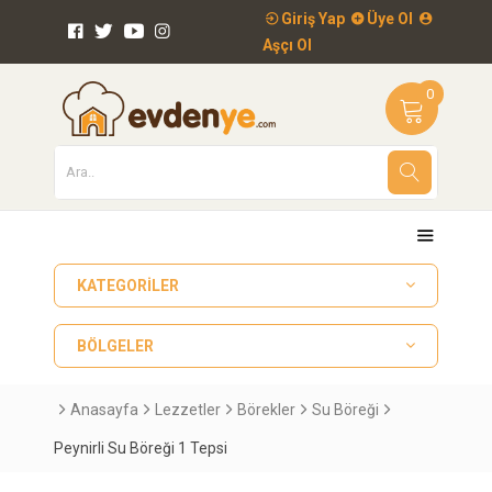
Giriş Yap
Üye Ol
Aşçı Ol
0
KATEGORILER
BÖLGELER
Anasayfa
Lezzetler
Börekler
Su Böreği
Peynirli Su Böreği 1 Tepsi