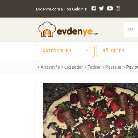
EvdenYe.com'a Hoş Geldiniz!
KATEGORILER
BÖLGELER
Anasayfa
Lezzetler
Tatlılar
Pastalar
Pavlo