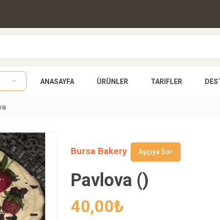
ANASAYFA
ÜRÜNLER
TARIFLER
DES
va
Bursa Bakery
Aşçıya Sor
Pavlova ()
40,00
₺