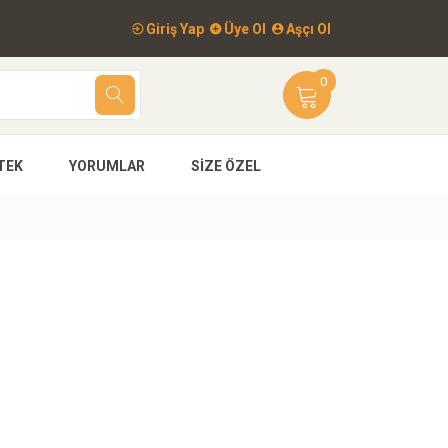
Giriş Yap
Üye Ol
Aşçı Ol
0
TEK
YORUMLAR
SIZE ÖZEL