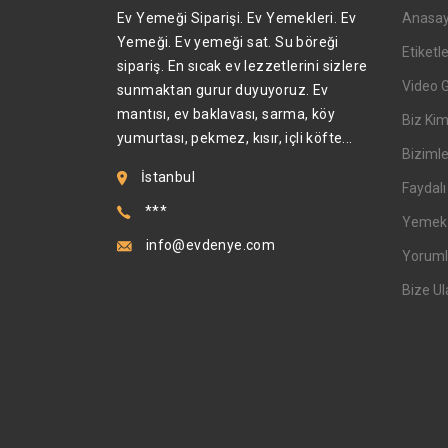
Ev Yemeği Siparişi. Ev Yemekleri. Ev
Anasa
Yemeği. Ev yemeği sat. Su böreği
Etiketl
sipariş. En sıcak ev lezzetlerini sizlere
Video 
sunmaktan gurur duyuyoruz. Ev
mantısı, ev baklavası, sarma, köy
Biz Kim
yumurtası, pekmez, kısır, içli köfte...
Bizimle
İstanbul
Faydalı 
***
Yemek T
info@evdenye.com
Yoruml
Bize Ul