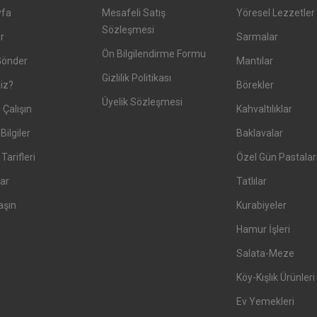
yfa
Mesafeli Satış
Yöresel Lezzetler
Sözleşmesi
er
Sarmalar
Ön Bilgilendirme Formu
Gönder
Mantılar
Gizlilik Politikası
iz?
Börekler
Üyelik Sözleşmesi
 Çalışın
Kahvaltılıklar
Bilgiler
Baklavalar
arifleri
Özel Gün Pastalar
ar
Tatlılar
aşın
Kurabiyeler
Hamur İşleri
Salata-Meze
Köy-Kışlık Ürünleri
Ev Yemekleri