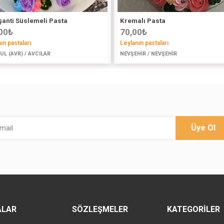
anti Süslemeli Pasta
Kremalı Pasta
00
₺
70,00
₺
ın pastaları
Leylanın pastaları
UL (AVR) / AVCILAR
NEVŞEHİR / NEVŞEHİR
Üye Ol
ALAR
SÖZLEŞMELER
KATEGORILER