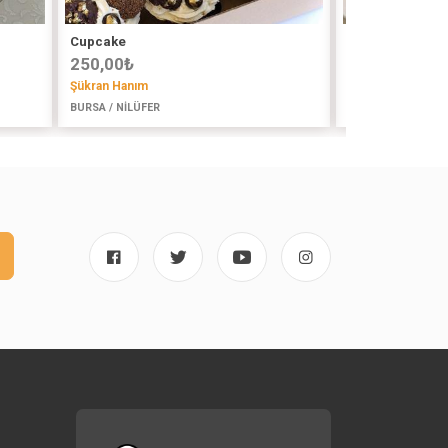
Cupcake
Çilekli Brownie
250,00
₺
140,00
₺
Şükran Hanım
Zeynebin Mutfağı
BURSA / NİLÜFER
İSTANBUL (ASYA) /