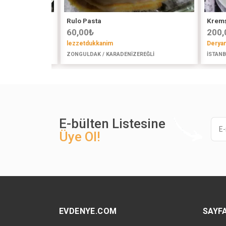
Rulo Pasta
Kremş
60,00
₺
200,
lezzetdukkanim
Deryan
R
ZONGULDAK / KARADENİZEREĞLİ
İSTANB
E-bülten Listesine
Üye Ol!
EVDENYE.COM
SAYF