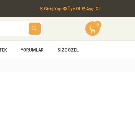
Giriş Yap
Üye Ol
Aşçı Ol
0
TEK
YORUMLAR
SIZE ÖZEL