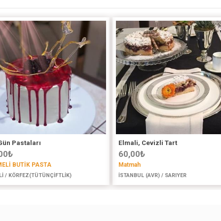
Gün Pastaları
Elmali, Cevizli Tart
00
₺
60,00
₺
ELİ BUTİK PASTA
Matmah
İ / KÖRFEZ(TÜTÜNÇİFTLİK)
İSTANBUL (AVR) / SARIYER