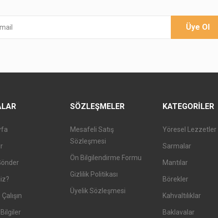
Üye Ol
ALAR
SÖZLEŞMELER
KATEGORILER
yfa
Mesafeli Satış
Yöresel Lezzetler
Sözleşmesi
er
Sarmalar
Ön Bilgilendirme Formu
Gönder
Mantılar
Gizlilik Politikası
iz?
Börekler
Üyelik Sözleşmesi
 Çalışın
Kahvaltılıklar
Bilgiler
Baklavalar