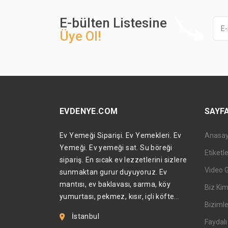
E-bülten Listesine
Üye Ol!
EVDENYE.COM
SAYF
Ev Yemeği Siparişi. Ev Yemekleri. Ev
Anasa
Yemeği. Ev yemeği sat. Su böreği
Etiketl
sipariş. En sıcak ev lezzetlerini sizlere
Video 
sunmaktan gurur duyuyoruz. Ev
mantısı, ev baklavası, sarma, köy
Biz Kim
yumurtası, pekmez, kısır, içli köfte...
Bizimle
İstanbul
Faydalı 