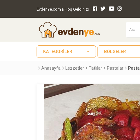
EvdenYe.com'a Hoş Geldiniz!
KATEGORILER
BÖLGELER
Anasayfa
Lezzetler
Tatlılar
Pastalar
Pasta