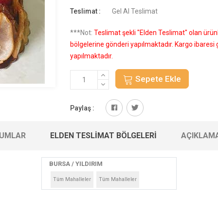
Teslimat :
Gel Al Teslimat
***Not:
Teslimat şekli "Elden Teslimat" olan ürü
bölgelerine gönderi yapılmaktadır. Kargo ibares
yapılmaktadır.
Sepete Ekle
Paylaş :
UMLAR
ELDEN TESLIMAT BÖLGELERI
AÇIKLAM
BURSA / YILDIRIM
Tüm Mahalleler
Tüm Mahalleler