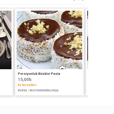
Porsiyonluk Büskivi Pasta
Meyveli Pasta
15,00
₺
90,00
₺
Ev lezzetleri
Ahsens_kitchen
BURSA / MUSTAFAKEMALPAŞA
BURSA / YILDIRIM