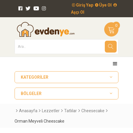
Giriş Yap
Üye Ol
Aşçı Ol
0
KATEGORILER
BÖLGELER
Anasayfa
Lezzetler
Tatlılar
Cheesecake
Orman Meyveli Cheescake