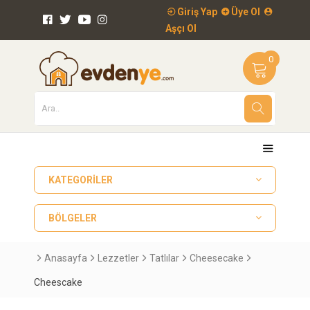
Giriş Yap
Üye Ol
Aşçı Ol
0
KATEGORILER
BÖLGELER
Anasayfa
Lezzetler
Tatlılar
Cheesecake
Cheescake