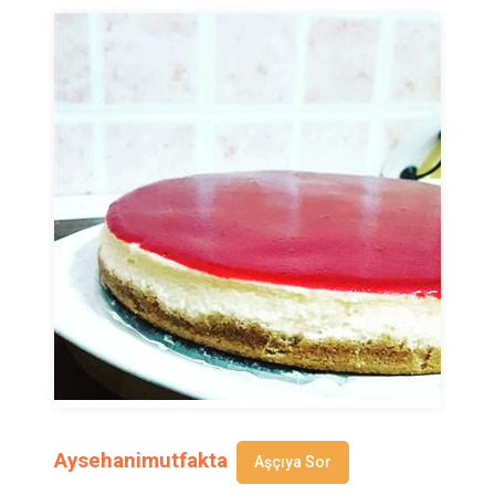
Aysehanimutfakta
Aşçıya Sor