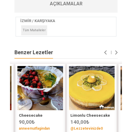
AÇIKLAMALAR
İZMİR / KARŞIYAKA
Tüm Mahalleler
Benzer Lezetler
Cheesecake
Limonlu Cheesecake
Sans
90,00
₺
140,00
₺
120
anneemutfagindan
@Lezzetevinizde0
Ajda '