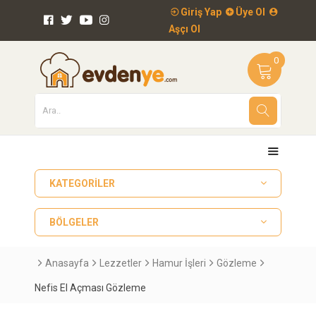
Giriş Yap
Üye Ol
Aşçı Ol
0
KATEGORILER
BÖLGELER
Anasayfa
Lezzetler
Hamur İşleri
Gözleme
Nefis El Açması Gözleme