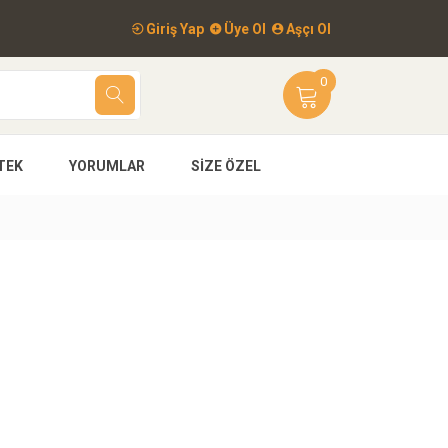
Giriş Yap
Üye Ol
Aşçı Ol
0
TEK
YORUMLAR
SIZE ÖZEL