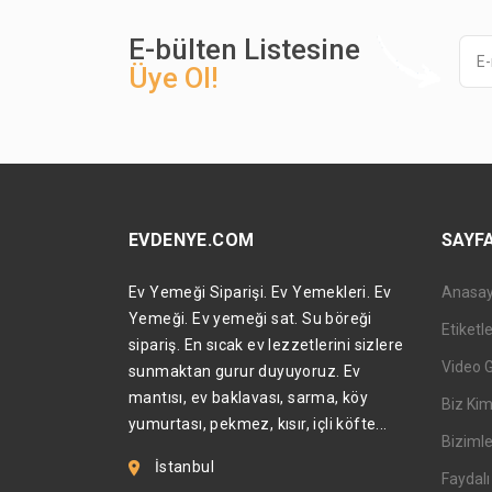
E-bülten Listesine
Üye Ol!
EVDENYE.COM
SAYF
Ev Yemeği Siparişi. Ev Yemekleri. Ev
Anasa
Yemeği. Ev yemeği sat. Su böreği
Etiketl
sipariş. En sıcak ev lezzetlerini sizlere
Video 
sunmaktan gurur duyuyoruz. Ev
mantısı, ev baklavası, sarma, köy
Biz Kim
yumurtası, pekmez, kısır, içli köfte...
Bizimle
İstanbul
Faydalı 