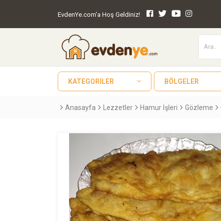
EvdenYe.com'a Hoş Geldiniz!
KATEGORILER
BÖLGELER
Anasayfa
Lezzetler
Hamur İşleri
Gözleme