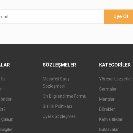
Üye Ol
ALAR
SÖZLEŞMELER
KATEGORILER
yfa
Mesafeli Satış
Yöresel Lezzetler
Sözleşmesi
er
Sarmalar
Ön Bilgilendirme Formu
Gönder
Mantılar
Gizlilik Politikası
iz?
Börekler
Üyelik Sözleşmesi
 Çalışın
Kahvaltılıklar
Bilgiler
Baklavalar