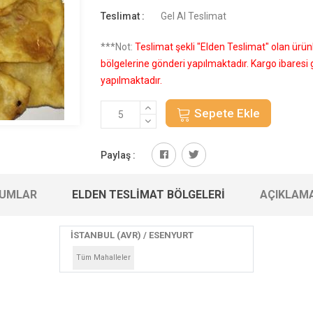
Teslimat :
Gel Al Teslimat
***Not:
Teslimat şekli "Elden Teslimat" olan ürü
bölgelerine gönderi yapılmaktadır. Kargo ibares
yapılmaktadır.
Sepete Ekle
Paylaş :
UMLAR
ELDEN TESLIMAT BÖLGELERI
AÇIKLAM
İSTANBUL (AVR) / ESENYURT
Tüm Mahalleler