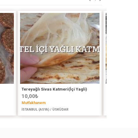
Tereyağlı Sivas Katmeri(İçi Yagli)
Çigbörek
10,00
₺
12,00
₺
Mutfakhanem
@Lezzetevinizd
İSTANBUL (ASYA) / ÜSKÜDAR
İSTANBUL (AVR) 