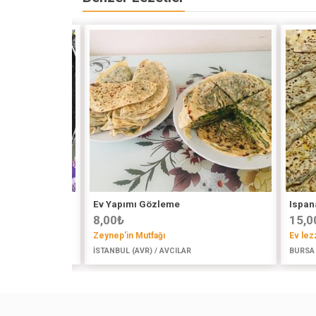
Ev Yapımı Gözleme
Ispana
8,00
₺
15,0
Zeynep'in Mutfağı
Ev lez
İSTANBUL (AVR) / AVCILAR
BURSA