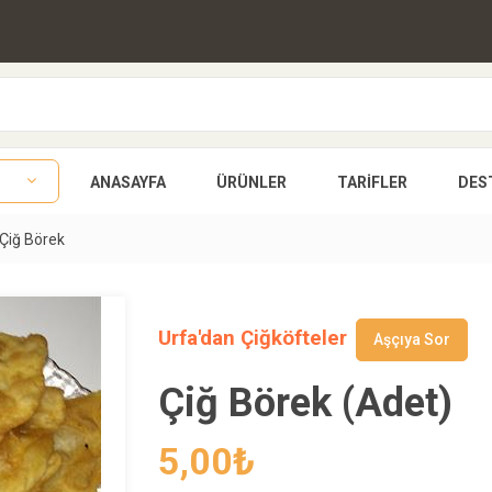
ANASAYFA
ÜRÜNLER
TARIFLER
DES
Çiğ Börek
Urfa'dan Çiğköfteler
Aşçıya Sor
Çiğ Börek (Adet)
5,00
₺