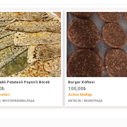
klı Patatesli Peynirli Börek
Burger Köftesi
0
₺
100,00
₺
zetleri
Aslının Mutfağı
 / MUSTAFAKEMALPAŞA
ANTALYA / MURATPAŞA