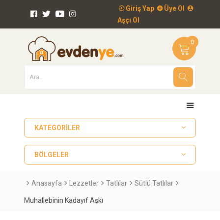
Giriş Yap
Üye Ol
Aşçı Ol
0
KATEGORILER
BÖLGELER
Anasayfa
Lezzetler
Tatlılar
Sütlü Tatlılar
Muhallebinin Kadayıf Aşkı