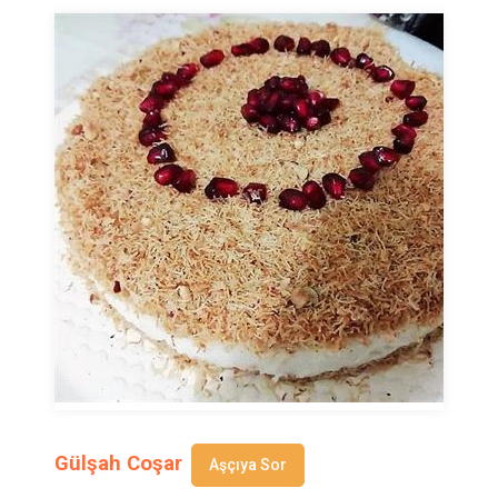
Gülşah Coşar
Aşçıya Sor