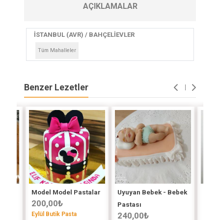
AÇIKLAMALAR
İSTANBUL (AVR) / BAHÇELİEVLER
Tüm Mahalleler
Benzer Lezetler
lvası
Model Model Pastalar
Uyuyan Bebek - Bebek
Doğu
200,00
₺
Pastası
Deniz
Eylül Butik Pasta
240,00
₺
400