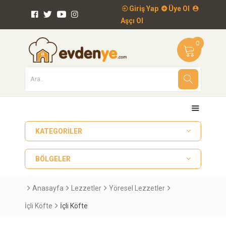
Giriş Yap
Üye Ol
Aşçı Ol
0
KATEGORILER
BÖLGELER
Anasayfa
Lezzetler
Yöresel Lezzetler
İçli Köfte
İçli Köfte