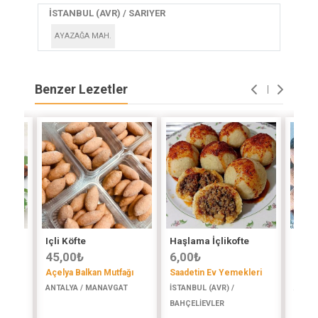
İSTANBUL (AVR) / SARIYER
AYAZAĞA MAH.
Benzer Lezetler
Içli Köfte
Haşlama İçlikofte
Kızar
45,00
₺
6,00
₺
5,00
Açelya Balkan Mutfağı
Saadetin Ev Yemekleri
Marif
ANTALYA / MANAVGAT
İSTANBUL (AVR) /
AKSAR
ağı
BAHÇELİEVLER
T