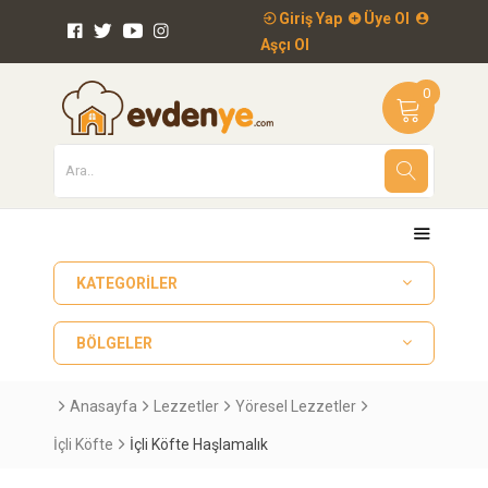
Giriş Yap
Üye Ol
Aşçı Ol
0
KATEGORILER
BÖLGELER
Anasayfa
Lezzetler
Yöresel Lezzetler
İçli Köfte
İçli Köfte Haşlamalık